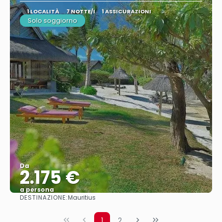
1 LOCALITÀ
7 NOTTE/I
1 ASSICURAZIONI
Solo soggiorno
Da
2.175 €
a persona
DESTINAZIONE:
Mauritius
Vedere
1
2