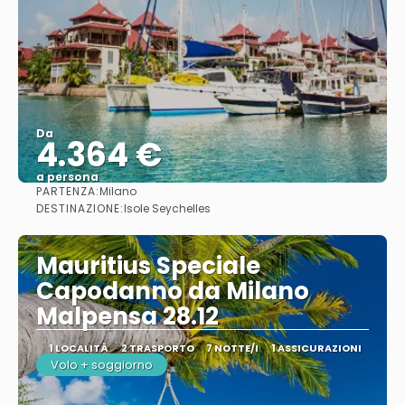
Da
4.364 €
a persona
PARTENZA:
Milano
Vedere
DESTINAZIONE:
Isole Seychelles
Mauritius Speciale
Capodanno da Milano
Malpensa 28.12
1 LOCALITÀ
2 TRASPORTO
7 NOTTE/I
1 ASSICURAZIONI
Volo + soggiorno