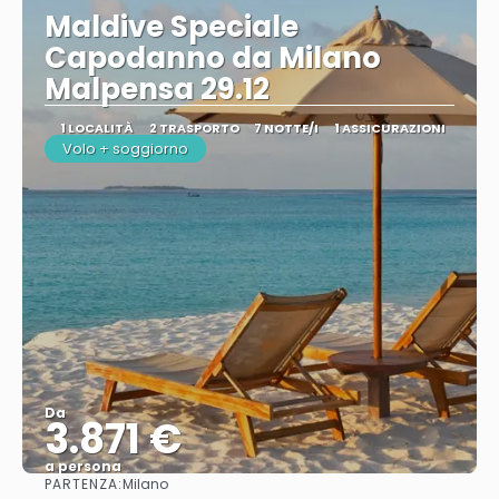
Maldive Speciale
Capodanno da Milano
Malpensa 29.12
1 LOCALITÀ
2 TRASPORTO
7 NOTTE/I
1 ASSICURAZIONI
Volo + soggiorno
Da
3.871 €
a persona
PARTENZA:
Milano
Vedere