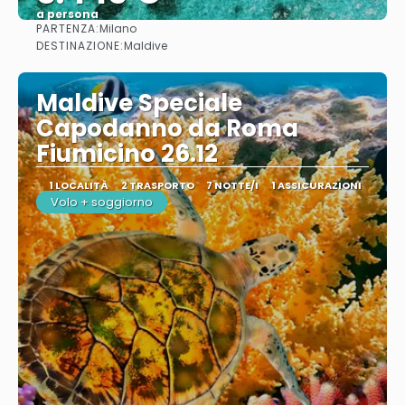
a persona
PARTENZA:
Milano
Vedere
DESTINAZIONE:
Maldive
Maldive Speciale
Capodanno da Roma
Fiumicino 26.12
1 LOCALITÀ
2 TRASPORTO
7 NOTTE/I
1 ASSICURAZIONI
Volo + soggiorno