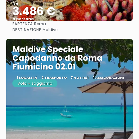
Da
3.486 €
a persona
PARTENZA:
Roma
Vedere
DESTINAZIONE:
Maldive
Maldive Speciale
Capodanno da Roma
Fiumicino 02.01
1 LOCALITÀ
2 TRASPORTO
7 NOTTE/I
1 ASSICURAZIONI
Volo + soggiorno