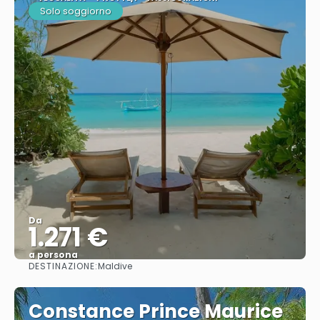
Solo soggiorno
Da
1.271 €
a persona
DESTINAZIONE:
Maldive
Vedere
Constance Prince Maurice