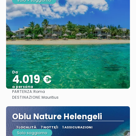
Volo + soggiorno
Da
4.019 €
a persona
PARTENZA:
Roma
Vedere
DESTINAZIONE:
Mauritius
Oblu Nature Helengeli
1 LOCALITÀ
7 NOTTE/I
1 ASSICURAZIONI
Solo soggiorno