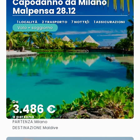
Capodanno da Milano
Malpensa 28.12
1 LOCALITÀ
2 TRASPORTO
7 NOTTE/I
1 ASSICURAZIONI
Volo + soggiorno
Da
3.486 €
a persona
PARTENZA:
Milano
Vedere
DESTINAZIONE:
Maldive