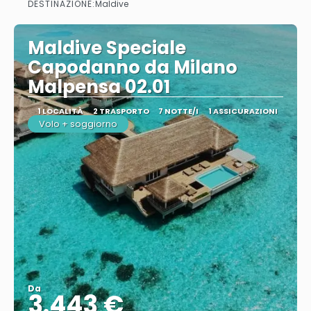
DESTINAZIONE:
Maldive
Maldive Speciale
Capodanno da Milano
Malpensa 02.01
1 LOCALITÀ
2 TRASPORTO
7 NOTTE/I
1 ASSICURAZIONI
Volo + soggiorno
Da
3.443 €