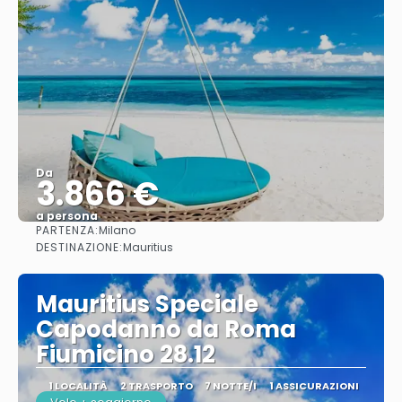
Da
3.866 €
a persona
PARTENZA:
Milano
Vedere
DESTINAZIONE:
Mauritius
Mauritius Speciale
Capodanno da Roma
Fiumicino 28.12
1 LOCALITÀ
2 TRASPORTO
7 NOTTE/I
1 ASSICURAZIONI