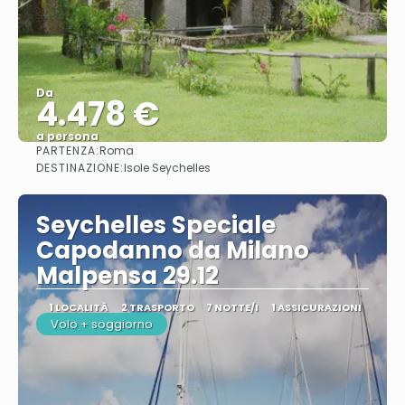
Da
4.478 €
a persona
PARTENZA:
Roma
Vedere
DESTINAZIONE:
Isole Seychelles
Seychelles Speciale
Capodanno da Milano
Malpensa 29.12
1 LOCALITÀ
2 TRASPORTO
7 NOTTE/I
1 ASSICURAZIONI
Volo + soggiorno