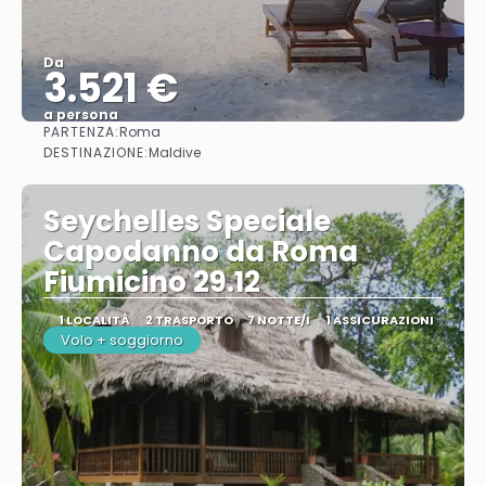
Da
3.521 €
a persona
PARTENZA:
Roma
Vedere
DESTINAZIONE:
Maldive
Seychelles Speciale
Capodanno da Roma
Fiumicino 29.12
1 LOCALITÀ
2 TRASPORTO
7 NOTTE/I
1 ASSICURAZIONI
Volo + soggiorno