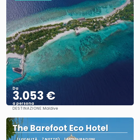
Da
3.053 €
a persona
DESTINAZIONE:
Maldive
Vedere
The Barefoot Eco Hotel
1 LOCALITÀ
7 NOTTE/I
1 ASSICURAZIONI