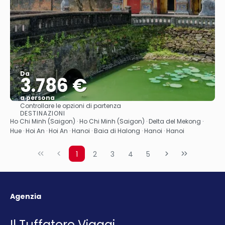
Da
3.786 €
a persona
Controllare le opzioni di partenza
Vedere
DESTINAZIONI
Ho Chi Minh (Saigon) · Ho Chi Minh (Saigon) · Delta del Mekong ·
Hue · Hoi An · Hoi An · Hanoi · Baia di Halong · Hanoi · Hanoi
1
2
3
4
5
Agenzia
Il Tuffatore Viaggi