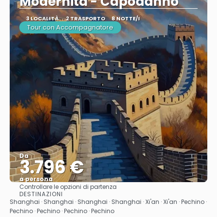
Modernità - Capodanno
3 LOCALITÀ
2 TRASPORTO
8 NOTTE/I
Tour con Accompagnatore
Da
3.796 €
a persona
Controllare le opzioni di partenza
Vedere
DESTINAZIONI
Shanghai · Shanghai · Shanghai · Shanghai · Xi'an · Xi'an · Pechino ·
Pechino · Pechino · Pechino · Pechino