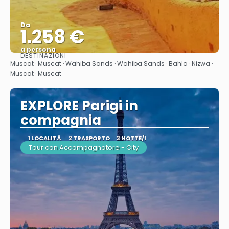
Da
1.258 €
a persona
DESTINAZIONI
Vedere
Muscat · Muscat · Wahiba Sands · Wahiba Sands · Bahla · Nizwa ·
Muscat · Muscat
EXPLORE Parigi in
compagnia
1 LOCALITÀ
2 TRASPORTO
3 NOTTE/I
Tour con Accompagnatore - City