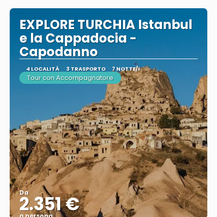
EXPLORE TURCHIA Istanbul
e la Cappadocia -
Capodanno
4 LOCALITÀ
3 TRASPORTO
7 NOTTE/I
Tour con Accompagnatore
Da
2.351 €
a persona