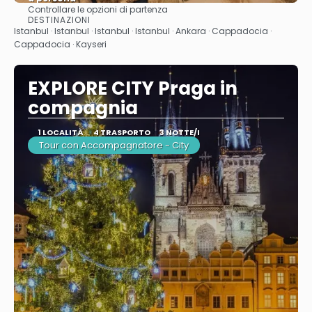
Controllare le opzioni di partenza
Vedere
DESTINAZIONI
Istanbul · Istanbul · Istanbul · Istanbul · Ankara · Cappadocia ·
Cappadocia · Kayseri
EXPLORE CITY Praga in
compagnia
1 LOCALITÀ
4 TRASPORTO
3 NOTTE/I
Tour con Accompagnatore - City