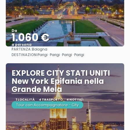
Da
1.060 €
a persona
PARTENZA:
Bologna
Vedere
DESTINAZIONI
Parigi · Parigi · Parigi · Parigi
EXPLORE CITY STATI UNITI
New York Epifania nella
Grande Mela
1 LOCALITÀ
4 TRASPORTO
4 NOTTE/I
Tour con Accompagnatore - City