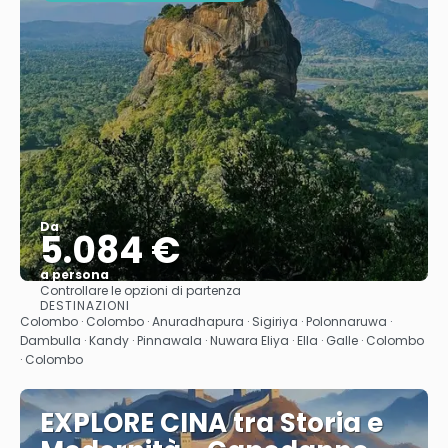
Da
5.084 €
a persona
Controllare le opzioni di partenza
Vedere
DESTINAZIONI
Colombo · Colombo · Anuradhapura · Sigiriya · Polonnaruwa ·
Dambulla · Kandy · Pinnawala · Nuwara Eliya · Ella · Galle · Colombo
· Colombo
EXPLORE CINA tra Storia e