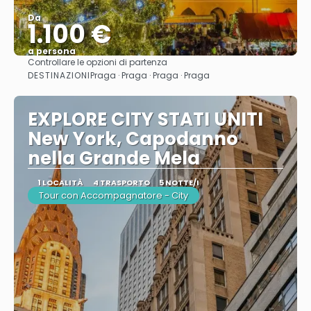
Da
1.100 €
a persona
Controllare le opzioni di partenza
Vedere
DESTINAZIONI
Praga · Praga · Praga · Praga
EXPLORE CITY STATI UNITI
New York, Capodanno
nella Grande Mela
1 LOCALITÀ
4 TRASPORTO
5 NOTTE/I
Tour con Accompagnatore - City