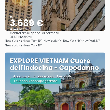
Da
3.689 €
a persona
Controllare le opzioni di partenza
Vedere
DESTINAZIONI
New York NY · New York NY · New York NY · New York NY · New York NY ·
New York NY · New York NY
EXPLORE VIETNAM Cuore
dell'Indocina - Capodanno
6 LOCALITÀ
4 TRASPORTO
7 NOTTE/I
Tour con Accompagnatore