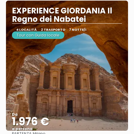
EXPERIENCE GIORDANIA Il
Regno dei Nabatei
4 LOCALITÀ
2 TRASPORTO
7 NOTTE/I
Tour con Guida locale
Da
1.976 €
a persona
PARTENZA:
Milano