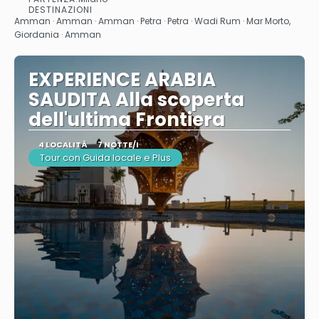
Vedere
DESTINAZIONI
Amman · Amman · Amman · Petra · Petra · Wadi Rum · Mar Morto,
Giordania · Amman
EXPERIENCE ARABIA
SAUDITA Alla scoperta
dell'ultima Frontiera
4 LOCALITÀ
7 NOTTE/I
Tour con Guida locale e Plus