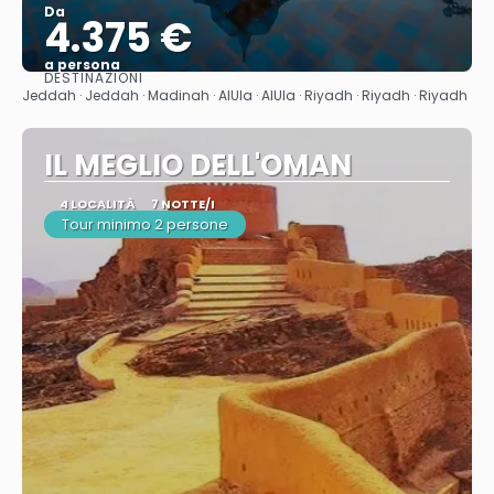
Da
4.375 €
a persona
DESTINAZIONI
Vedere
Jeddah · Jeddah · Madinah · AlUla · AlUla · Riyadh · Riyadh · Riyadh
IL MEGLIO DELL'OMAN
4 LOCALITÀ
7 NOTTE/I
Tour minimo 2 persone