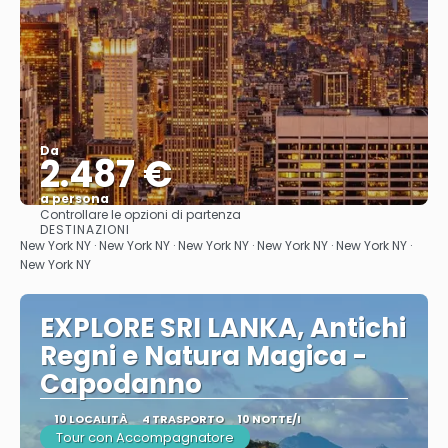
Da
2.487 €
a persona
Controllare le opzioni di partenza
Vedere
DESTINAZIONI
New York NY · New York NY · New York NY · New York NY · New York NY ·
New York NY
EXPLORE SRI LANKA, Antichi
Regni e Natura Magica -
Capodanno
10 LOCALITÀ
4 TRASPORTO
10 NOTTE/I
Tour con Accompagnatore