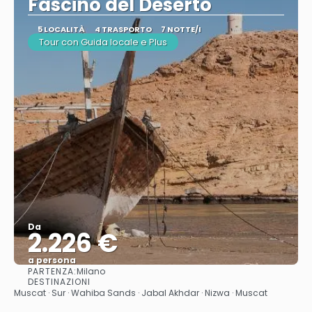
Fascino del Deserto
5 LOCALITÀ
4 TRASPORTO
7 NOTTE/I
Tour con Guida locale e Plus
Da
2.226 €
a persona
PARTENZA:
Milano
Vedere
DESTINAZIONI
Muscat · Sur · Wahiba Sands · Jabal Akhdar · Nizwa · Muscat