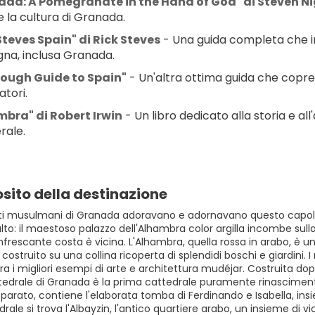
ada: A Pomegranate in the Hand of God" di Steven N
e la cultura di Granada.
Steves Spain" di Rick Steves
 - Una guida completa che in
gna, inclusa Granada.
Rough Guide to Spain"
 - Un'altra ottima guida che copre t
atori.
bra" di Robert Irwin
 - Un libro dedicato alla storia e al
rale.
sito della destinazione
ti musulmani di Granada adoravano e adornavano questo capoluo
lto: il maestoso palazzo dell'Alhambra color argilla incombe sulla
infrescante costa è vicina. L'Alhambra, quella rossa in arabo, 
costruito su una collina ricoperta di splendidi boschi e giardini. I 
ra i migliori esempi di arte e architettura mudéjar. Costruita d
attedrale di Granada è la prima cattedrale puramente rinasciment
parato, contiene l'elaborata tomba di Ferdinando e Isabella, insie
drale si trova l'Albayzin, l'antico quartiere arabo, un insieme di v