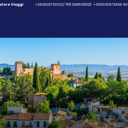
fatore Viaggi
+390828730023/ PER EMERGENZE: +393505973696 WHA