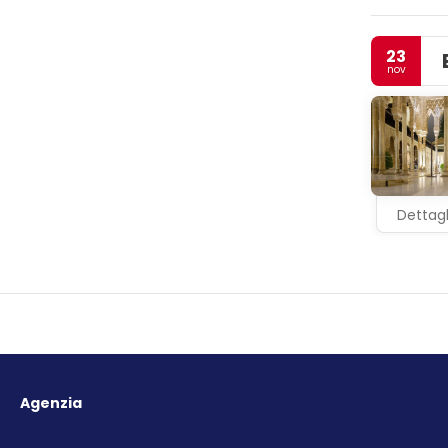
trova a 19 
23
nov
Dettagl
Agenzia