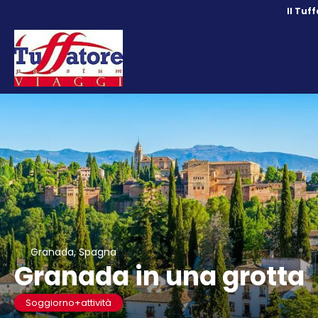
Il Tuf
Granada, Spagna
Granada in una grotta
Soggiorno+attività