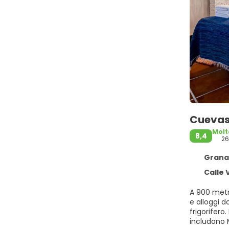
Cuevas 
Molt
8,4
2
Granad
Calle V
A 900 metri
e alloggi dotati di patio più WiFi gra
frigorifero. Il bagno p
includono 