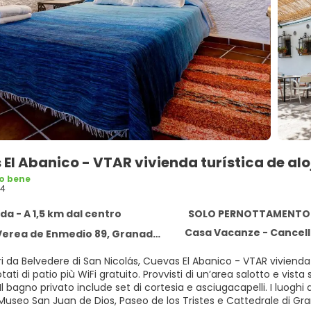
El Abanico - VTAR vivienda turística de al
o bene
64
a - A 1,5 km dal centro
SOLO PERNOTTAMENTO
Casa Vacanze - Cancella
erea de Enmedio 89, Granada 18010
 da Belvedere di San Nicolás, Cuevas El Abanico - VTAR vivienda 
tuito. Provvisti di un’area salotto e vista sulla montagna, gli alloggi includono lavatrice e cucina con
rivato include set di cortesia e asciugacapelli. I luoghi di interesse più famosi nei dintorni di questa casa vacanze
Museo San Juan de Dios, Paseo de los Tristes e Cattedrale di G