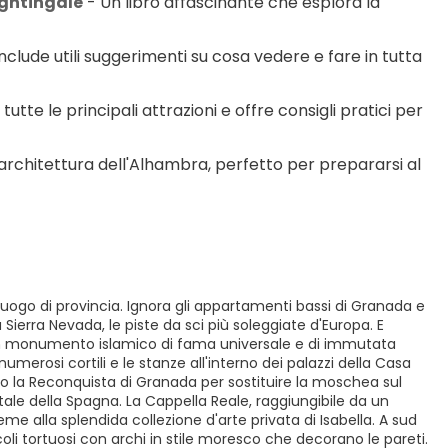
ightingale
 - Un libro affascinante che esplora la 
clude utili suggerimenti su cosa vedere e fare in tutta 
utte le principali attrazioni e offre consigli pratici per 
l'architettura dell'Alhambra, perfetto per prepararsi al 
go di provincia. Ignora gli appartamenti bassi di Granada e
 Sierra Nevada, le piste da sci più soleggiate d'Europa. E
è un monumento islamico di fama universale e di immutata
numerosi cortili e le stanze all'interno dei palazzi della Casa
opo la Reconquista di Granada per sostituire la moschea sul
ale della Spagna. La Cappella Reale, raggiungibile da un
me alla splendida collezione d'arte privata di Isabella. A sud
icoli tortuosi con archi in stile moresco che decorano le pareti.