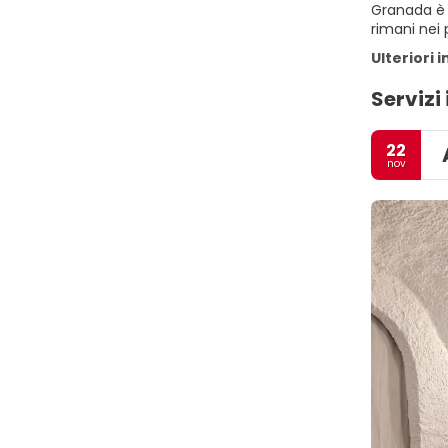
Granada è f
rimani nei 
Ulteriori 
Servizi 
22
nov