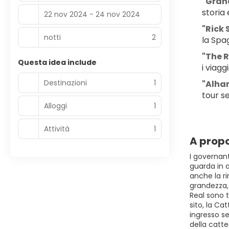
"Gran
storia 
22 nov 2024 - 24 nov 2024
"Rick 
notti
2
la Spa
"The 
Questa idea include
i viaggi
Destinazioni
1
"Alham
tour se
Alloggi
1
Attività
1
A propo
I governan
guarda in a
anche la r
grandezza, 
Real sono t
sito, la C
ingresso se
della catte