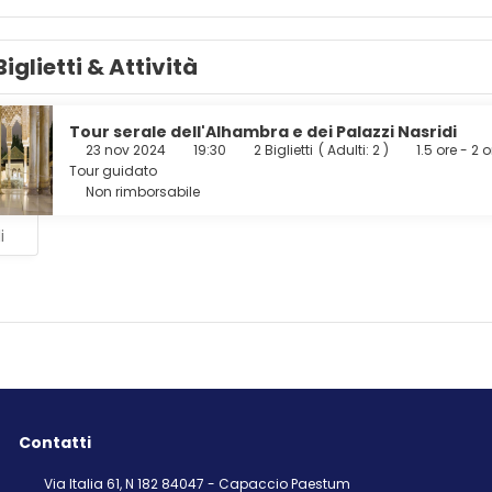
km di distanza.
Biglietti & Attività
Tour serale dell'Alhambra e dei Palazzi Nasridi
23 nov 2024
19:30
2 Biglietti
(
Adulti: 2
)
1.5 ore - 2 o
Tour guidato
Non rimborsabile
i
Contatti
Via Italia 61, N 182 84047 - Capaccio Paestum