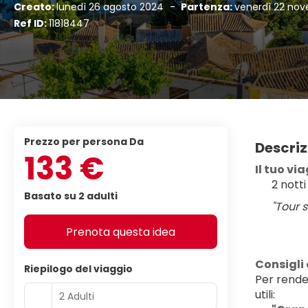
Creato:
lunedì 26 agosto 2024
-
Partenza:
venerdì 22 no
Ref ID:
11818447
Prezzo per persona Da
Descriz
133 €
Il tuo vi
2 nott
Basato su 2 adulti
"Tour 
Prenota questa idea
Consigli 
Riepilogo del viaggio
Per render
utili:
2 Adulti