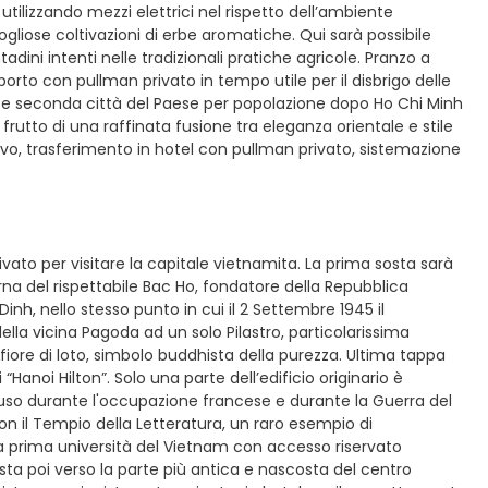
tilizzando mezzi elettrici nel rispetto dell’ambiente
gogliose coltivazioni di erbe aromatiche. Qui sarà possibile
ini intenti nelle tradizionali pratiche agricole. Pranzo a
porto con pullman privato in tempo utile per il disbrigo delle
m e seconda città del Paese per popolazione dopo Ho Chi Minh
rutto di una raffinata fusione tra eleganza orientale e stile
l’arrivo, trasferimento in hotel con pullman privato, sistemazione
ivato per visitare la capitale vietnamita. La prima sosta sarà
a del rispettabile Bac Ho, fondatore della Repubblica
nh, nello stesso punto in cui il 2 Settembre 1945 il
ella vicina Pagoda ad un solo Pilastro, particolarissima
 fiore di loto, simbolo buddhista della purezza. Ultima tappa
Hanoi Hilton”. Solo una parte dell’edificio originario è
e l’uso durante l'occupazione francese e durante la Guerra del
on il Tempio della Letteratura, un raro esempio di
la prima università del Vietnam con accesso riservato
sposta poi verso la parte più antica e nascosta del centro