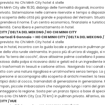
revista: Ho Chi Minh City hotel 4 stelle
hi Minh City alle 16:30, disbrigo delle formalità doganali, incontr
ivato. Sistemazione nelle camere riservate e tempo a disposizione
 scoperta della città più grande e popolosa del Vietnam. Situata 
prendeva il nome. È un centro economico, finanziario e turistico 
ernità. Cena libera e pernottamento in hotel.
CITY / DELTA DEL MEKONG / HO CHI MINH CITY
martedì 6 Gennaio – HO CHI MINH CITY / DELTA DEL MEKONG /
revista: Ho Chi Minh City hotel 4 stelle
e in hotel, incontro con la guida locale e partenza in pullman pr
 della vita rurale vietnamita. In poco più di un’ora di viaggio, s
 “la terra dei cocchi”, dove altissime palme costellano il paesag
eziosa: dalla polpa si ricavano dolci e gelati ed è un ingrediente i
trasformati in tessuti e carbone attivo. Navigando tra i canali o
tto con una natura rigogliosa e un’atmosfera senza tempo. La gior
persone si accompagna alla scoperta di antichi mestieri: la tessit
 tipici dolci al cocco, tramandati di generazione in generazione.
sampan, piccole imbarcazioni che navigando lungo i rami del gran
unteggiano la regione. Sosta per un pranzo tipico a base di specia
ro a Ho Chi Minh City (ca.70 km) in pullman privato. All’arrivo, 
CITY / HUE