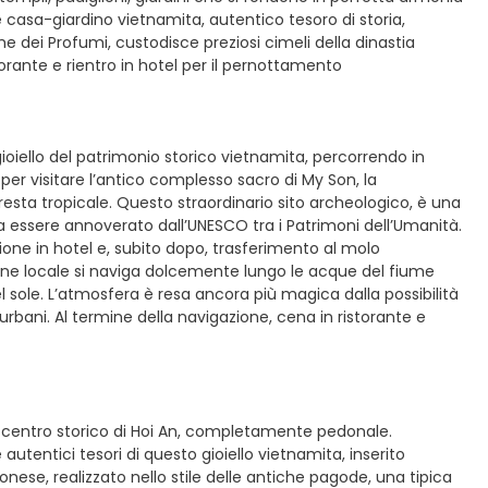
 casa-giardino vietnamita, autentico tesoro di storia,
e dei Profumi, custodisce preziosi cimeli della dinastia
torante e rientro in hotel per il pernottamento
ioiello del patrimonio storico vietnamita, percorrendo in
per visitare l’antico complesso sacro di My Son, la
sta tropicale. Questo straordinario sito archeologico, è una
da essere annoverato dall’UNESCO tra i Patrimoni dell’Umanità.
azione in hotel e, subito dopo, trasferimento al molo
one locale si naviga dolcemente lungo le acque del fiume
l sole. L’atmosfera è resa ancora più magica dalla possibilità
urbani. Al termine della navigazione, cena in ristorante e
il centro storico di Hoi An, completamente pedonale.
utentici tesori di questo gioiello vietnamita, inserito
nese, realizzato nello stile delle antiche pagode, una tipica