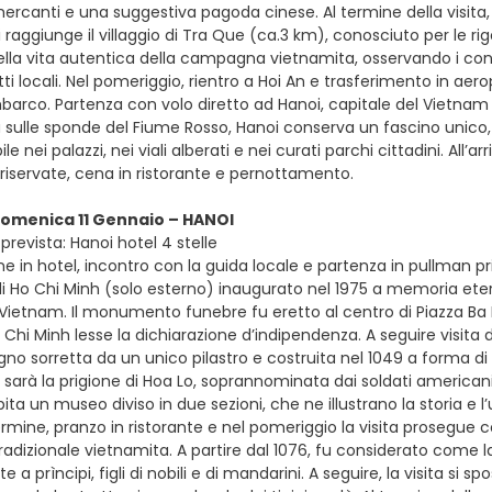
ercanti e una suggestiva pagoda cinese. Al termine della visita, u
i raggiunge il villaggio di Tra Que (ca.3 km), conosciuto per le ri
la vita autentica della campagna vietnamita, osservando i contad
ti locali. Nel pomeriggio, rientro a Hoi An e trasferimento in aero
mbarco. Partenza con volo diretto ad Hanoi, capitale del Vietna
 sulle sponde del Fiume Rosso, Hanoi conserva un fascino unico, f
ile nei palazzi, nei viali alberati e nei curati parchi cittadini. Al
riservate, cena in ristorante e pernottamento.
domenica 11 Gennaio – HANOI
revista: Hanoi hotel 4 stelle
e in hotel, incontro con la guida locale e partenza in pullman pr
i Ho Chi Minh (solo esterno) inaugurato nel 1975 a memoria etern
 Vietnam. Il monumento funebre fu eretto al centro di Piazza Ba Di
Chi Minh lesse la dichiarazione d’indipendenza. A seguire visita d
egno sorretta da un unico pilastro e costruita nel 1049 a forma di
 sarà la prigione di Hoa Lo, soprannominata dai soldati americani “
spita un museo diviso in due sezioni, che ne illustrano la storia 
rmine, pranzo in ristorante e nel pomeriggio la visita prosegue c
tradizionale vietnamita. A partire dal 1076, fu considerato come 
 a prìncipi, figli di nobili e di mandarini. A seguire, la visita si 