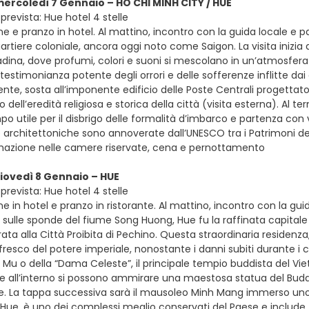
mercoledì 7 Gennaio – HO CHI MINH CITY / HUE
prevista: Hue hotel 4 stelle
e e pranzo in hotel. Al mattino, incontro con la guida locale e p
artiere coloniale, ancora oggi noto come Saigon. La visita iniz
tadina, dove profumi, colori e suoni si mescolano in un’atmosfera
 testimonianza potente degli orrori e delle sofferenze inflitte da
te, sosta all’imponente edificio delle Poste Centrali progettato
dell’eredità religiosa e storica della città (visita esterna). Al t
po utile per il disbrigo delle formalità d’imbarco e partenza con 
 architettoniche sono annoverate dall’UNESCO tra i Patrimoni del
emazione nelle camere riservate, cena e pernottamento
giovedì 8 Gennaio – HUE
prevista: Hue hotel 4 stelle
e in hotel e pranzo in ristorante. Al mattino, incontro con la guid
 sulle sponde del fiume Song Huong, Hue fu la raffinata capitale
irata alla Città Proibita di Pechino. Questa straordinaria residen
resco del potere imperiale, nonostante i danni subiti durante i c
Mu o della “Dama Celeste”, il principale tempio buddista del Vi
re all’interno si possono ammirare una maestosa statua del Bud
ale. La tappa successiva sarà il mausoleo Minh Mang immerso uno 
Hue, è uno dei complessi meglio conservati del Paese e include t