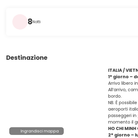
8
Notti
Destinazione
ITALIA / VIE
1° giorno – 
Arrivo libero 
All’arrivo, ca
bordo.
NB. È possibil
aeroporti ital
passeggeri in 
momento il gr
HO CHI MINH 
Ingrandisci mappa
2° giorno – 