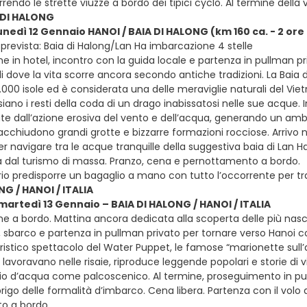
rrendo le strette viuzze a bordo dei tipici cyclò. Al termine della 
 DI HALONG
lunedì 12 Gennaio HANOI / BAIA DI HALONG (km 160 ca. - 2 ore
prevista: Baia di Halong/Lan Ha imbarcazione 4 stelle
e in hotel, incontro con la guida locale e partenza in pullman pri
i dove la vita scorre ancora secondo antiche tradizioni. La Baia 
3.000 isole ed è considerata una delle meraviglie naturali del Viet
iano i resti della coda di un drago inabissatosi nelle sue acque. 
e dall’azione erosiva del vento e dell’acqua, generando un ambient
racchiudono grandi grotte e bizzarre formazioni rocciose. Arriv
er navigare tra le acque tranquille della suggestiva baia di Lan 
dal turismo di massa. Pranzo, cena e pernottamento a bordo.
rio predisporre un bagaglio a mano con tutto l’occorrente per tr
NG / HANOI / ITALIA
 martedì 13 Gennaio – BAIA DI HALONG / HANOI / ITALIA
ne a bordo. Mattina ancora dedicata alla scoperta delle più nasc
, sbarco e partenza in pullman privato per tornare verso Hanoi co
ristico spettacolo del Water Puppet, le famose “marionette sull
lavoravano nelle risaie, riproduce leggende popolari e storie di vi
o d’acqua come palcoscenico. Al termine, proseguimento in pull
sbrigo delle formalità d’imbarco. Cena libera. Partenza con il volo di
o a bordo