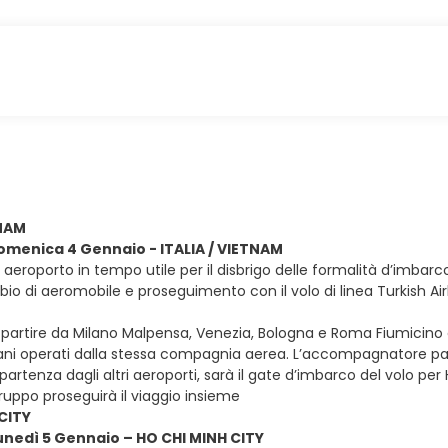
TNAM
domenica 4 Gennaio - ITALIA / VIETNAM
in aeroporto in tempo utile per il disbrigo delle formalità d’imbarc
mbio di aeromobile e proseguimento con il volo di linea Turkish Ai
e partire da Milano Malpensa, Venezia, Bologna e Roma Fiumicino con 
iani operati dalla stessa compagnia aerea. L’accompagnatore parti
partenza dagli altri aeroporti, sarà il gate d’imbarco del volo per
uppo proseguirà il viaggio insieme
CITY
lunedì 5 Gennaio – HO CHI MINH CITY