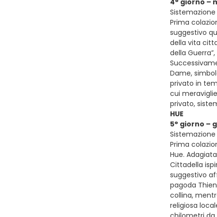
4° giorno – 
Sistemazione 
Prima colazion
suggestivo qu
della vita cit
della Guerra”,
Successivamen
Dame, simbolo 
privato in tem
cui meraviglie
privato, sist
HUE
5° giorno – 
Sistemazione 
Prima colazion
Hue. Adagiata
Cittadella isp
suggestivo aff
pagoda Thien 
collina, ment
religiosa loc
chilometri da 