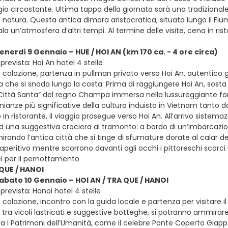
io circostante. Ultima tappa della giornata sarà una tradizionale
 natura. Questa antica dimora aristocratica, situata lungo il Fium
a un’atmosfera d’altri tempi. Al termine delle visite, cena in ris
enerdì 9 Gennaio – HUE / HOI AN (km 170 ca. - 4 ore circa)
revista: Hoi An hotel 4 stelle
colazione, partenza in pullman privato verso Hoi An, autentico g
a che si snoda lungo la costa. Prima di raggiungere Hoi An, sosta 
Città Santa” del regno Champa immersa nella lussureggiante fore
ianze più significative della cultura induista in Vietnam tanto 
 in ristorante, il viaggio prosegue verso Hoi An. All’arrivo sistem
d una suggestiva crociera al tramonto: a bordo di un’imbarcazi
ando l’antica città che si tinge di sfumature dorate al calar de
aperitivo mentre scorrono davanti agli occhi i pittoreschi scorci 
el per il pernottamento
 QUE / HANOI
sabato 10 Gennaio – HOI AN / TRA QUE / HANOI
revista: Hanoi hotel 4 stelle
 colazione, incontro con la guida locale e partenza per visitare 
ra vicoli lastricati e suggestive botteghe, si potranno ammirare a
a i Patrimoni dell’Umanità, come il celebre Ponte Coperto Giappo