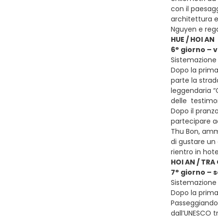
con il paesagg
architettura e
Nguyen e regal
HUE / HOI AN
6° giorno – v
Sistemazione p
Dopo la prima 
parte la strad
leggendaria “
delle testimon
Dopo il pranzo
partecipare a
Thu Bon, ammir
di gustare un 
rientro in hot
HOI AN / TRA
7° giorno – 
Sistemazione p
Dopo la prima
Passeggiando t
dall’UNESCO tr