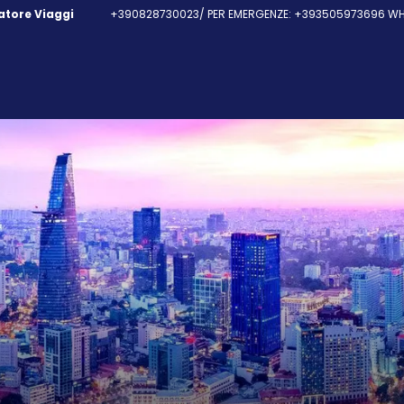
fatore Viaggi
+390828730023/ PER EMERGENZE: +393505973696 WHA