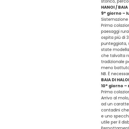
storico, perco
HANOI / BAIA
9° giorno – 
Sistemazione 
Prima colazion
paesaggi rural
ospita più di 
punteggiata, s
state modellat
che talvolta 
tradizionale p
meno battuta 
NB. È necessa
BAIA DI HALO
10° giorno –
Prima colazio
Arrivo al molo
ad un caratte
contadini che 
e uno specchi
utile per il di
Pernottament