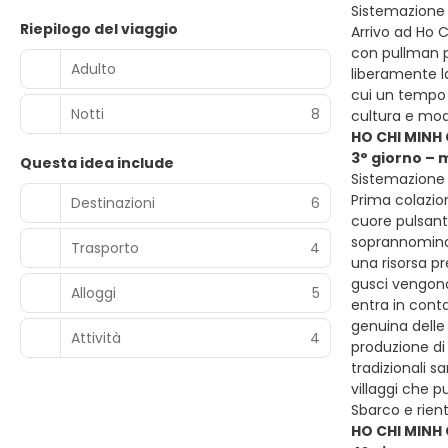
Sistemazione p
Riepilogo del viaggio
Arrivo ad Ho C
con pullman pr
Adulto
liberamente la
cui un tempo 
Notti
8
cultura e mod
HO CHI MINH 
3° giorno – 
Questa idea include
Sistemazione p
Prima colazion
Destinazioni
6
cuore pulsante
soprannominata
Trasporto
4
una risorsa pr
gusci vengono 
Alloggi
5
entra in conta
genuina delle 
Attività
4
produzione di
tradizionali 
villaggi che p
Sbarco e rient
HO CHI MINH 