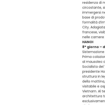
residenza di m
circostante, s
immergersi nel
base di prodot
formalità d’i
City. Adagiata
francese, visib
nelle camere 
HANOI
8° giorno – 
Sistemazione p
Prima colazion
al mausoleo d
Socialista del
presidente Ho 
struttura in l
della mattina,
visitabile e o
Vietnam. Al te
architettura 
esclusivamente