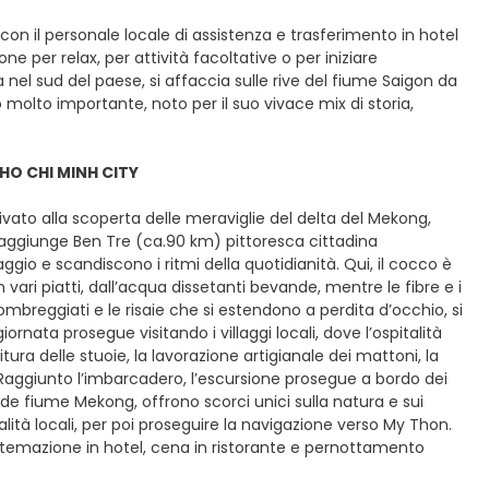
o con il personale locale di assistenza e trasferimento in hotel
 per relax, per attività facoltative o per iniziare
nel sud del paese, si affaccia sulle rive del fiume Saigon da
molto importante, noto per il suo vivace mix di storia,
 HO CHI MINH CITY
ivato alla scoperta delle meraviglie del delta del Mekong,
i raggiunge Ben Tre (ca.90 km) pittoresca cittadina
gio e scandiscono i ritmi della quotidianità. Qui, il cocco è
n vari piatti, dall’acqua dissetanti bevande, mentre le fibre e i
mbreggiati e le risaie che si estendono a perdita d’occhio, si
nata prosegue visitando i villaggi locali, dove l’ospitalità
ura delle stuoie, la lavorazione artigianale dei mattoni, la
 Raggiunto l’imbarcadero, l’escursione prosegue a bordo dei
de fiume Mekong, offrono scorci unici sulla natura e sui
lità locali, per poi proseguire la navigazione verso My Thon.
sistemazione in hotel, cena in ristorante e pernottamento