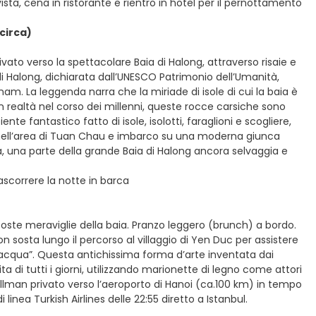
vista, cena in ristorante e rientro in hotel per il pernottamento
 circa)
vato verso la spettacolare Baia di Halong, attraverso risaie e
di Halong, dichiarata dall’UNESCO Patrimonio dell’Umanità,
nam. La leggenda narra che la miriade di isole di cui la baia è
In realtà nel corso dei millenni, queste rocce carsiche sono
e fantastico fatto di isole, isolotti, faraglioni e scogliere,
o nell’area di Tuan Chau e imbarco su una moderna giunca
Ha, una parte della grande Baia di Halong ancora selvaggia e
ascorrere la notte in barca
oste meraviglie della baia. Pranzo leggero (brunch) a bordo.
n sosta lungo il percorso al villaggio di Yen Duc per assistere
’acqua”. Questa antichissima forma d’arte inventata dai
ta di tutti i giorni, utilizzando marionette di legno come attori
man privato verso l’aeroporto di Hanoi (ca.100 km) in tempo
 linea Turkish Airlines delle 22:55 diretto a Istanbul.