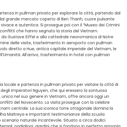
artenza in pullman privato per esplorare la città, partendo dal
ia dal grande mercato coperto di Ben Thanh, cuore pulsante
 vivace e autentica. Si prosegue poi con il “Museo dei Crimini
i conflitti che hanno segnato la storia del Vietnam.
 da Gustave Eiffel e alla cattedrale neoromanica di Notre
ermine delle visite, trasferimento in aeroporto con pullman
volo diretto a Hue, antica capitale imperiale del Vietnam, le
l’Umanità. All’arrivo, trasferimento in hotel con pullman
a locale e partenza in pullman privato per visitare la città di
 degli imperatori Nguyen, che qui eressero la sontuosa
za, unica nel suo genere in Vietnam, offre ancora oggi un
onflitti del Novecento. La visita prosegue con la celebre
etnam centrale. La sua iconica torre ottagonale domina la
dha Maitreya e importanti testimonianze della scuola
scenario naturale incantevole. Situato a circa dodici
empli, padiglioni, giardini che si fondono in perfetta armonia