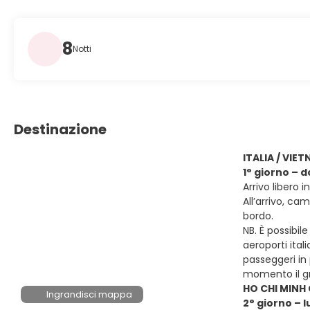
8
Notti
Destinazione
ITALIA / VIE
1° giorno – 
Arrivo libero 
All’arrivo, ca
bordo.
NB. È possibil
aeroporti ital
passeggeri in 
momento il gr
HO CHI MINH 
Ingrandisci mappa
2° giorno – 