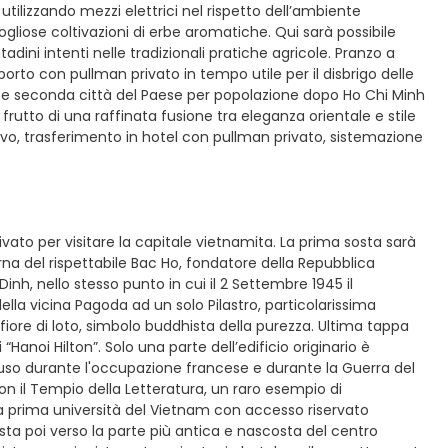
tilizzando mezzi elettrici nel rispetto dell’ambiente
gogliose coltivazioni di erbe aromatiche. Qui sarà possibile
ini intenti nelle tradizionali pratiche agricole. Pranzo a
porto con pullman privato in tempo utile per il disbrigo delle
m e seconda città del Paese per popolazione dopo Ho Chi Minh
rutto di una raffinata fusione tra eleganza orientale e stile
l’arrivo, trasferimento in hotel con pullman privato, sistemazione
ivato per visitare la capitale vietnamita. La prima sosta sarà
a del rispettabile Bac Ho, fondatore della Repubblica
nh, nello stesso punto in cui il 2 Settembre 1945 il
ella vicina Pagoda ad un solo Pilastro, particolarissima
 fiore di loto, simbolo buddhista della purezza. Ultima tappa
Hanoi Hilton”. Solo una parte dell’edificio originario è
e l’uso durante l'occupazione francese e durante la Guerra del
on il Tempio della Letteratura, un raro esempio di
la prima università del Vietnam con accesso riservato
sposta poi verso la parte più antica e nascosta del centro