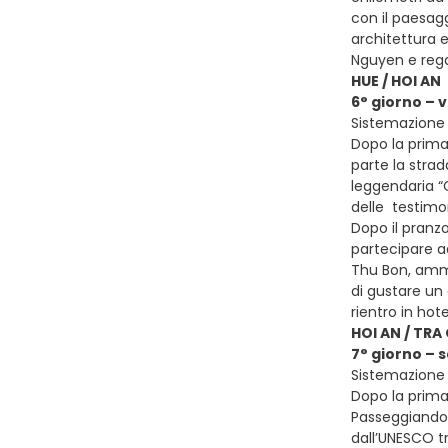
con il paesagg
architettura e
Nguyen e regal
HUE / HOI AN
6° giorno – v
Sistemazione p
Dopo la prima 
parte la strad
leggendaria “
delle testimon
Dopo il pranzo
partecipare a
Thu Bon, ammir
di gustare un 
rientro in hot
HOI AN / TRA
7° giorno – 
Sistemazione p
Dopo la prima
Passeggiando t
dall’UNESCO tr