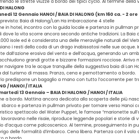
rrendo le strette viuzze a bordo dei tipici cyclò. Al termine della 
 DI HALONG
lunedì 12 Gennaio HANOI / BAIA DI HALONG (km 160 ca. - 2 ore
prevista: Baia di Halong/Lan Ha imbarcazione 4 stelle
e in hotel, incontro con la guida locale e partenza in pullman pri
i dove la vita scorre ancora secondo antiche tradizioni. La Baia 
3.000 isole ed è considerata una delle meraviglie naturali del Viet
iano i resti della coda di un drago inabissatosi nelle sue acque. 
e dall’azione erosiva del vento e dell’acqua, generando un ambient
racchiudono grandi grotte e bizzarre formazioni rocciose. Arriv
er navigare tra le acque tranquille della suggestiva baia di Lan 
dal turismo di massa. Pranzo, cena e pernottamento a bordo.
rio predisporre un bagaglio a mano con tutto l’occorrente per tr
NG / HANOI / ITALIA
 martedì 13 Gennaio – BAIA DI HALONG / HANOI / ITALIA
ne a bordo. Mattina ancora dedicata alla scoperta delle più nasc
, sbarco e partenza in pullman privato per tornare verso Hanoi co
ristico spettacolo del Water Puppet, le famose “marionette sull
lavoravano nelle risaie, riproduce leggende popolari e storie di vi
o d’acqua come palcoscenico. Al termine, proseguimento in pull
sbrigo delle formalità d’imbarco. Cena libera. Partenza con il volo di
o a bordo