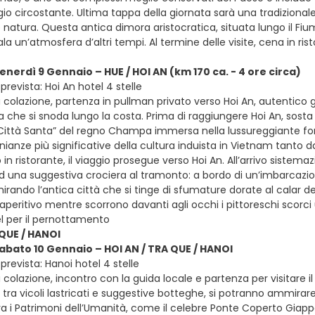
io circostante. Ultima tappa della giornata sarà una tradizionale
 natura. Questa antica dimora aristocratica, situata lungo il Fium
a un’atmosfera d’altri tempi. Al termine delle visite, cena in ris
enerdì 9 Gennaio – HUE / HOI AN (km 170 ca. - 4 ore circa)
revista: Hoi An hotel 4 stelle
colazione, partenza in pullman privato verso Hoi An, autentico g
a che si snoda lungo la costa. Prima di raggiungere Hoi An, sosta 
Città Santa” del regno Champa immersa nella lussureggiante fore
ianze più significative della cultura induista in Vietnam tanto 
 in ristorante, il viaggio prosegue verso Hoi An. All’arrivo sistem
d una suggestiva crociera al tramonto: a bordo di un’imbarcazi
ando l’antica città che si tinge di sfumature dorate al calar de
aperitivo mentre scorrono davanti agli occhi i pittoreschi scorci 
el per il pernottamento
 QUE / HANOI
sabato 10 Gennaio – HOI AN / TRA QUE / HANOI
revista: Hanoi hotel 4 stelle
 colazione, incontro con la guida locale e partenza per visitare 
ra vicoli lastricati e suggestive botteghe, si potranno ammirare a
a i Patrimoni dell’Umanità, come il celebre Ponte Coperto Giappo