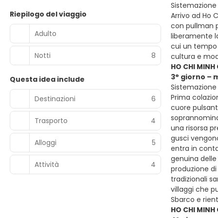
Sistemazione p
Riepilogo del viaggio
Arrivo ad Ho C
con pullman pr
Adulto
liberamente la
cui un tempo 
Notti
8
cultura e mod
HO CHI MINH 
3° giorno – 
Questa idea include
Sistemazione p
Prima colazion
Destinazioni
6
cuore pulsante
soprannominata
Trasporto
4
una risorsa pr
gusci vengono 
Alloggi
5
entra in conta
genuina delle 
Attività
4
produzione di
tradizionali 
villaggi che p
Sbarco e rient
HO CHI MINH 