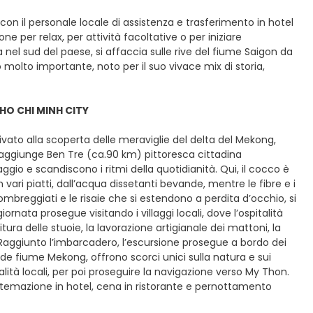
o con il personale locale di assistenza e trasferimento in hotel
 per relax, per attività facoltative o per iniziare
nel sud del paese, si affaccia sulle rive del fiume Saigon da
molto importante, noto per il suo vivace mix di storia,
 HO CHI MINH CITY
ivato alla scoperta delle meraviglie del delta del Mekong,
i raggiunge Ben Tre (ca.90 km) pittoresca cittadina
gio e scandiscono i ritmi della quotidianità. Qui, il cocco è
n vari piatti, dall’acqua dissetanti bevande, mentre le fibre e i
mbreggiati e le risaie che si estendono a perdita d’occhio, si
nata prosegue visitando i villaggi locali, dove l’ospitalità
ura delle stuoie, la lavorazione artigianale dei mattoni, la
 Raggiunto l’imbarcadero, l’escursione prosegue a bordo dei
de fiume Mekong, offrono scorci unici sulla natura e sui
lità locali, per poi proseguire la navigazione verso My Thon.
sistemazione in hotel, cena in ristorante e pernottamento