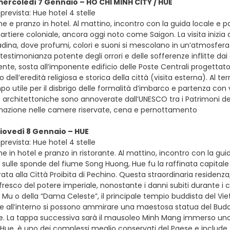
mercoledì 7 Gennaio – HO CHI MINH CITY / HUE
prevista: Hue hotel 4 stelle
e e pranzo in hotel. Al mattino, incontro con la guida locale e p
artiere coloniale, ancora oggi noto come Saigon. La visita iniz
tadina, dove profumi, colori e suoni si mescolano in un’atmosfera
 testimonianza potente degli orrori e delle sofferenze inflitte da
te, sosta all’imponente edificio delle Poste Centrali progettato
dell’eredità religiosa e storica della città (visita esterna). Al t
po utile per il disbrigo delle formalità d’imbarco e partenza con 
 architettoniche sono annoverate dall’UNESCO tra i Patrimoni del
emazione nelle camere riservate, cena e pernottamento
giovedì 8 Gennaio – HUE
prevista: Hue hotel 4 stelle
e in hotel e pranzo in ristorante. Al mattino, incontro con la guid
 sulle sponde del fiume Song Huong, Hue fu la raffinata capitale
irata alla Città Proibita di Pechino. Questa straordinaria residen
resco del potere imperiale, nonostante i danni subiti durante i c
Mu o della “Dama Celeste”, il principale tempio buddista del Vi
re all’interno si possono ammirare una maestosa statua del Bud
ale. La tappa successiva sarà il mausoleo Minh Mang immerso uno 
Hue, è uno dei complessi meglio conservati del Paese e include t