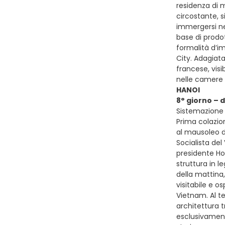
residenza di m
circostante, s
immergersi nel
base di prodot
formalità d’i
City. Adagiata
francese, visib
nelle camere 
HANOI
8° giorno – 
Sistemazione p
Prima colazion
al mausoleo d
Socialista del
presidente Ho 
struttura in l
della mattina,
visitabile e o
Vietnam. Al te
architettura 
esclusivamente