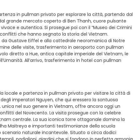
artenza in pullman privato per esplorare la città, partendo dal
ia dal grande mercato coperto di Ben Thanh, cuore pulsante
 vivace e autentica. Si prosegue poi con il “Museo dei Crimini
i conflitti che hanno segnato la storia del Vietnam.
 da Gustave Eiffel e alla cattedrale neoromanica di Notre
ermine delle visite, trasferimento in aeroporto con pullman
volo diretto a Hue, antica capitale imperiale del Vietnam, le
l’Umanità. All’arrivo, trasferimento in hotel con pullman
a locale e partenza in pullman privato per visitare la città di
 degli imperatori Nguyen, che qui eressero la sontuosa
za, unica nel suo genere in Vietnam, offre ancora oggi un
onflitti del Novecento. La visita prosegue con la celebre
etnam centrale. La sua iconica torre ottagonale domina la
dha Maitreya e importanti testimonianze della scuola
scenario naturale incantevole. Situato a circa dodici
empli, padiglioni, giardini che si fondono in perfetta armonia