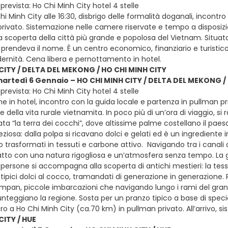
revista: Ho Chi Minh City hotel 4 stelle
hi Minh City alle 16:30, disbrigo delle formalità doganali, incontr
ivato. Sistemazione nelle camere riservate e tempo a disposizione
 scoperta della città più grande e popolosa del Vietnam. Situata 
prendeva il nome. È un centro economico, finanziario e turistico 
ernità. Cena libera e pernottamento in hotel.
CITY / DELTA DEL MEKONG / HO CHI MINH CITY
martedì 6 Gennaio – HO CHI MINH CITY / DELTA DEL MEKONG /
revista: Ho Chi Minh City hotel 4 stelle
e in hotel, incontro con la guida locale e partenza in pullman pr
 della vita rurale vietnamita. In poco più di un’ora di viaggio, s
 “la terra dei cocchi”, dove altissime palme costellano il paesag
eziosa: dalla polpa si ricavano dolci e gelati ed è un ingrediente i
trasformati in tessuti e carbone attivo. Navigando tra i canali o
tto con una natura rigogliosa e un’atmosfera senza tempo. La gior
persone si accompagna alla scoperta di antichi mestieri: la tessit
 tipici dolci al cocco, tramandati di generazione in generazione.
sampan, piccole imbarcazioni che navigando lungo i rami del gran
unteggiano la regione. Sosta per un pranzo tipico a base di specia
ro a Ho Chi Minh City (ca.70 km) in pullman privato. All’arrivo, 
CITY / HUE