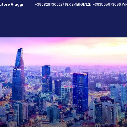
fatore Viaggi
+390828730023/ PER EMERGENZE: +393505973696 WHA