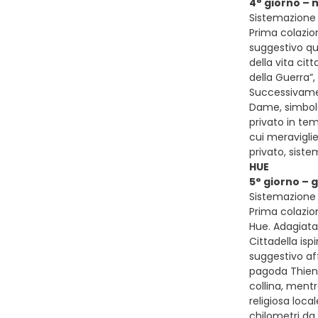
4° giorno – 
Sistemazione 
Prima colazion
suggestivo qu
della vita cit
della Guerra”,
Successivamen
Dame, simbolo 
privato in tem
cui meraviglie
privato, sist
HUE
5° giorno – 
Sistemazione 
Prima colazion
Hue. Adagiata
Cittadella isp
suggestivo aff
pagoda Thien 
collina, ment
religiosa loc
chilometri da 