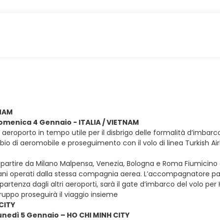
TNAM
domenica 4 Gennaio - ITALIA / VIETNAM
in aeroporto in tempo utile per il disbrigo delle formalità d’imbarc
mbio di aeromobile e proseguimento con il volo di linea Turkish Ai
e partire da Milano Malpensa, Venezia, Bologna e Roma Fiumicino con 
iani operati dalla stessa compagnia aerea. L’accompagnatore parti
partenza dagli altri aeroporti, sarà il gate d’imbarco del volo per
uppo proseguirà il viaggio insieme
CITY
lunedì 5 Gennaio – HO CHI MINH CITY