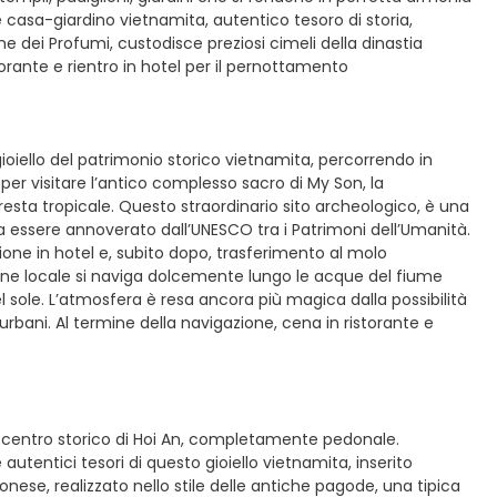
 casa-giardino vietnamita, autentico tesoro di storia,
e dei Profumi, custodisce preziosi cimeli della dinastia
torante e rientro in hotel per il pernottamento
ioiello del patrimonio storico vietnamita, percorrendo in
per visitare l’antico complesso sacro di My Son, la
sta tropicale. Questo straordinario sito archeologico, è una
da essere annoverato dall’UNESCO tra i Patrimoni dell’Umanità.
azione in hotel e, subito dopo, trasferimento al molo
one locale si naviga dolcemente lungo le acque del fiume
l sole. L’atmosfera è resa ancora più magica dalla possibilità
urbani. Al termine della navigazione, cena in ristorante e
il centro storico di Hoi An, completamente pedonale.
utentici tesori di questo gioiello vietnamita, inserito
nese, realizzato nello stile delle antiche pagode, una tipica