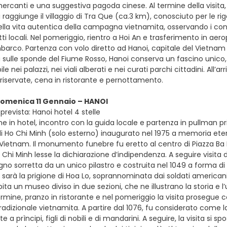
ercanti e una suggestiva pagoda cinese. Al termine della visita, u
i raggiunge il villaggio di Tra Que (ca.3 km), conosciuto per le ri
la vita autentica della campagna vietnamita, osservando i contad
ti locali. Nel pomeriggio, rientro a Hoi An e trasferimento in aero
mbarco. Partenza con volo diretto ad Hanoi, capitale del Vietna
 sulle sponde del Fiume Rosso, Hanoi conserva un fascino unico, f
ile nei palazzi, nei viali alberati e nei curati parchi cittadini. Al
riservate, cena in ristorante e pernottamento.
domenica 11 Gennaio – HANOI
revista: Hanoi hotel 4 stelle
e in hotel, incontro con la guida locale e partenza in pullman pr
i Ho Chi Minh (solo esterno) inaugurato nel 1975 a memoria etern
 Vietnam. Il monumento funebre fu eretto al centro di Piazza Ba Di
Chi Minh lesse la dichiarazione d’indipendenza. A seguire visita d
egno sorretta da un unico pilastro e costruita nel 1049 a forma di
 sarà la prigione di Hoa Lo, soprannominata dai soldati americani “
spita un museo diviso in due sezioni, che ne illustrano la storia 
rmine, pranzo in ristorante e nel pomeriggio la visita prosegue c
tradizionale vietnamita. A partire dal 1076, fu considerato come 
 a prìncipi, figli di nobili e di mandarini. A seguire, la visita si 