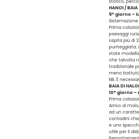
storico, perco
HANOI / BAIA
9° giorno – 
Sistemazione 
Prima colazion
paesaggi rural
ospita più di 
punteggiata, s
state modellat
che talvolta 
tradizionale p
meno battuta 
NB. È necessa
BAIA DI HALO
10° giorno –
Prima colazio
Arrivo al molo
ad un caratte
contadini che 
e uno specchi
utile per il di
Pernottament