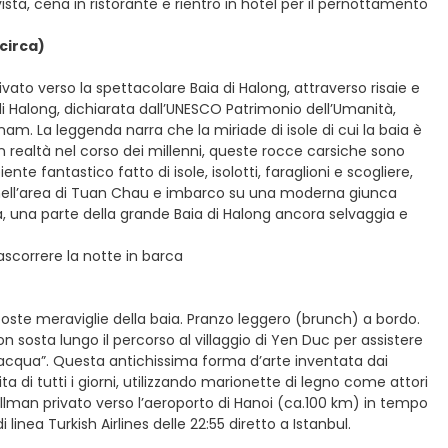
vista, cena in ristorante e rientro in hotel per il pernottamento
 circa)
vato verso la spettacolare Baia di Halong, attraverso risaie e
di Halong, dichiarata dall’UNESCO Patrimonio dell’Umanità,
nam. La leggenda narra che la miriade di isole di cui la baia è
In realtà nel corso dei millenni, queste rocce carsiche sono
e fantastico fatto di isole, isolotti, faraglioni e scogliere,
o nell’area di Tuan Chau e imbarco su una moderna giunca
Ha, una parte della grande Baia di Halong ancora selvaggia e
ascorrere la notte in barca
oste meraviglie della baia. Pranzo leggero (brunch) a bordo.
n sosta lungo il percorso al villaggio di Yen Duc per assistere
’acqua”. Questa antichissima forma d’arte inventata dai
ta di tutti i giorni, utilizzando marionette di legno come attori
man privato verso l’aeroporto di Hanoi (ca.100 km) in tempo
 linea Turkish Airlines delle 22:55 diretto a Istanbul.