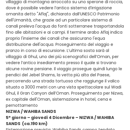
villaggio di montagna arroccato su uno sperone di roccia,
dove è possibile vedere l’antico sistema d’irrigazione
omanita detto "Aflaj", dichiarato dall’UNESCO Patrimonio
dell'Umanità, che grazie ad un particolare sistema di
canali preleva l'acqua da fonti sotterranee trasportandola
fino alle abitazioni e ai campi. Il termine arabo Aflaj indica
proprio l'insieme dei canali che assicurano l'equa
distribuzione dell'acqua. Proseguimento del viaggio e
pranzo in corso di escursione. L’ultima sosta sarà al
villaggio di Ghul, uno dei più scenografici dell’Oman, per
vedere l’antico insediamento presso il quale si trovano
alcune rovine persiane. Il viaggio prosegue quindi lungo le
pendici del Jebel Shams, la vetta più alta del Paese,
percorrendo una strada tortuosa che raggiunge il valico
situato a 3000 metri con una vista spettacolare sul Wadi
Ghul, il Gran Canyon dell’Oman. Proseguimento per Nizwa,
ex capitale dell'Oman, sistemazione in hotel, cena e
pernottamento
NIZWA / WAHIBA SANDS
5° giorno – giovedì 4 Dicembre – NIZWA / WAHIBA
SANDS (ca.190 km)
Sistemazione prevista: Wahiba Sands campo tendato