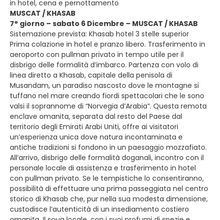
in hotel, cena e pernottamento
MUSCAT / KHASAB
7° giorno – sabato 6 Dicembre – MUSCAT / KHASAB
Sistemazione prevista: Khasab hotel 3 stelle superior
Prima colazione in hotel e pranzo libero. Trasferimento in
aeroporto con pullman privato in tempo utile per il
disbrigo delle formalità d’imbarco. Partenza con volo di
linea diretto a Khasab, capitale della penisola di
Musandam, un paradiso nascosto dove le montagne si
tuffano nel mare creando fiordi spettacolari che le sono
valsi il soprannome di “Norvegia d’Arabia”. Questa remota
enclave omanita, separata dal resto del Paese dal
territorio degli Emirati Arabi Uniti, offre ai visitatori
un’esperienza unica dove natura incontaminata e
antiche tradizioni si fondono in un paesaggio mozzafiato.
All’arrivo, disbrigo delle formalità doganali, incontro con il
personale locale di assistenza e trasferimento in hotel
con pullman privato. Se le tempistiche lo consentiranno,
possibilità di effettuare una prima passeggiata nel centro
storico di Khasab che, pur nella sua modesta dimensione,
custodisce l’autenticità di un insediamento costiero
omanita. Il souq locale, con i suoi profumi di spezie e