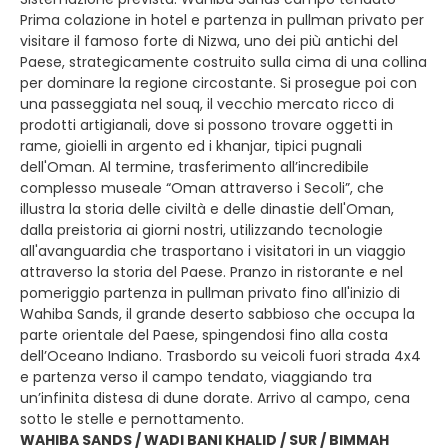
Prima colazione in hotel e partenza in pullman privato per
visitare il famoso forte di Nizwa, uno dei più antichi del
Paese, strategicamente costruito sulla cima di una collina
per dominare la regione circostante. Si prosegue poi con
una passeggiata nel souq, il vecchio mercato ricco di
prodotti artigianali, dove si possono trovare oggetti in
rame, gioielli in argento ed i khanjar, tipici pugnali
dell'Oman. Al termine, trasferimento all’incredibile
complesso museale “Oman attraverso i Secoli”, che
illustra la storia delle civiltà e delle dinastie dell'Oman,
dalla preistoria ai giorni nostri, utilizzando tecnologie
all'avanguardia che trasportano i visitatori in un viaggio
attraverso la storia del Paese. Pranzo in ristorante e nel
pomeriggio partenza in pullman privato fino all'inizio di
Wahiba Sands, il grande deserto sabbioso che occupa la
parte orientale del Paese, spingendosi fino alla costa
dell’Oceano Indiano. Trasbordo su veicoli fuori strada 4x4
e partenza verso il campo tendato, viaggiando tra
un’infinita distesa di dune dorate. Arrivo al campo, cena
sotto le stelle e pernottamento.
WAHIBA SANDS / WADI BANI KHALID / SUR / BIMMAH