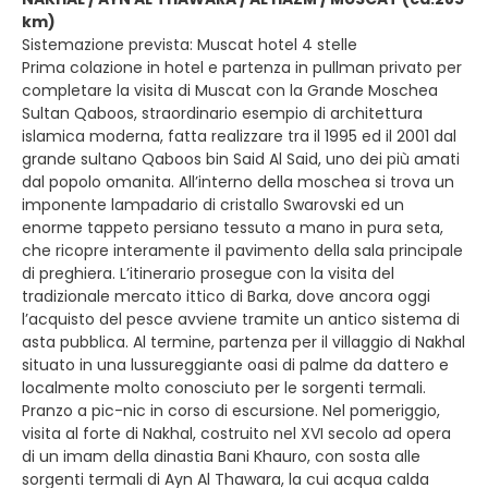
km)
Sistemazione prevista: Muscat hotel 4 stelle
Prima colazione in hotel e partenza in pullman privato per
completare la visita di Muscat con la Grande Moschea
Sultan Qaboos, straordinario esempio di architettura
islamica moderna, fatta realizzare tra il 1995 ed il 2001 dal
grande sultano Qaboos bin Said Al Said, uno dei più amati
dal popolo omanita. All’interno della moschea si trova un
imponente lampadario di cristallo Swarovski ed un
enorme tappeto persiano tessuto a mano in pura seta,
che ricopre interamente il pavimento della sala principale
di preghiera. L’itinerario prosegue con la visita del
tradizionale mercato ittico di Barka, dove ancora oggi
l’acquisto del pesce avviene tramite un antico sistema di
asta pubblica. Al termine, partenza per il villaggio di Nakhal
situato in una lussureggiante oasi di palme da dattero e
localmente molto conosciuto per le sorgenti termali.
Pranzo a pic-nic in corso di escursione. Nel pomeriggio,
visita al forte di Nakhal, costruito nel XVI secolo ad opera
di un imam della dinastia Bani Khauro, con sosta alle
sorgenti termali di Ayn Al Thawara, la cui acqua calda