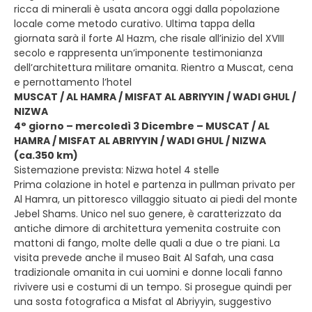
ricca di minerali è usata ancora oggi dalla popolazione
locale come metodo curativo. Ultima tappa della
giornata sarà il forte Al Hazm, che risale all’inizio del XVIII
secolo e rappresenta un’imponente testimonianza
dell’architettura militare omanita. Rientro a Muscat, cena
e pernottamento l’hotel
MUSCAT / AL HAMRA / MISFAT AL ABRIYYIN / WADI GHUL /
NIZWA
4° giorno – mercoledì 3 Dicembre – MUSCAT / AL
HAMRA / MISFAT AL ABRIYYIN / WADI GHUL / NIZWA
(ca.350 km)
Sistemazione prevista: Nizwa hotel 4 stelle
Prima colazione in hotel e partenza in pullman privato per
Al Hamra, un pittoresco villaggio situato ai piedi del monte
Jebel Shams. Unico nel suo genere, è caratterizzato da
antiche dimore di architettura yemenita costruite con
mattoni di fango, molte delle quali a due o tre piani. La
visita prevede anche il museo Bait Al Safah, una casa
tradizionale omanita in cui uomini e donne locali fanno
rivivere usi e costumi di un tempo. Si prosegue quindi per
una sosta fotografica a Misfat al Abriyyin, suggestivo