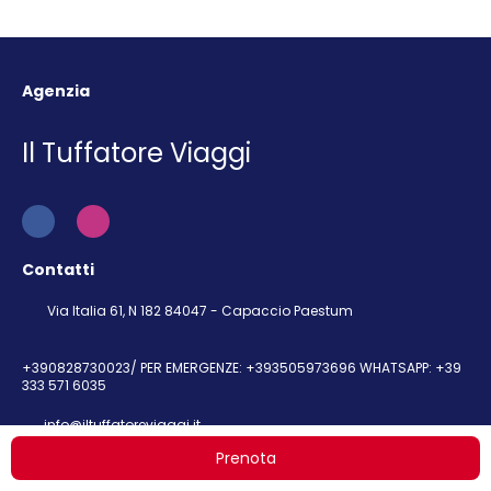
Agenzia
Il Tuffatore Viaggi
Contatti
Via Italia 61, N 182 84047 - Capaccio Paestum
+390828730023/ PER EMERGENZE: +393505973696 WHATSAPP: +39
333 571 6035
info@iltuffatoreviaggi.it
Prenota
Link Utili