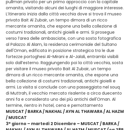
pullman privato per un primo approccio con la capitale
omanita, visitando alcuni dei luoghi di maggiore interesse.
L’itinerario inizia dalla città vecchia dove si trova il museo
privato Bait Al Zubair, un tempo dimora di un ricco
mercante omanita, che espone una bella collezione di
costumi tradizionali, antichi gioielli e armi. Si prosegue
verso l’area delle ambasciate, con una sosta fotografica
al Palazzo Al Alam, la residenza cerimoniale del Sultano
dell'Oman, edificata in posizione strategica tra le due
fortezze portoghesi Al-Mirani e Al-Jalali, entrambi visibili
solo dall’esterno. Raggiungendo poi la città vecchia, sosta
per visitare il museo privato Bait Al Zubair, un tempo
dimora di un ricco mercante omanita, che espone una
bella collezione di costumi tradizionali, antichi gioielli e
armi. La visita si conclude con una passeggiata nel souq
di Muttrah, il vecchio mercato risalente a circa duecento
anni fa e considerato uno dei più antichi dell'Oman. Al
termine, rientro in hotel, cena e pernottamento
MUSCAT / BARKA / NAKHAL / AYN AL THAWARA / AL HAZM
/ MUSCAT
3° giorno – martedì 2 Dicembre – MUSCAT / BARKA /
NAKHAL / AYN AL THAWARA / AL HAZM / MUSCAT (ca.285