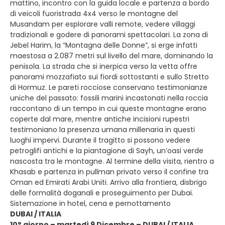
mattino, incontro con la guida locale e partenza a bordo
di veicoli fuoristrada 4x4 verso le montagne del
Musandam per esplorare valli remote, vedere villaggi
tradizionali e godere di panorami spettacolari. La zona di
Jebel Harim, la “Montagna delle Donne”, si erge infatti
maestosa a 2.087 metri sul livello del mare, dominando la
penisola. La strada che si inerpica verso la vetta offre
panorami mozzafiato sui fiordi sottostanti e sullo Stretto
di Hormuz. Le pareti rocciose conservano testimonianze
uniche del passato: fossili marini incastonati nella roccia
raccontano di un tempo in cui queste montagne erano
coperte dal mare, mentre antiche incisioni rupestri
testimoniano la presenza umana millenaria in questi
luoghi impervi. Durante il tragitto si possono vedere
petroglifi antichi e la piantagione di Sayh, un’oasi verde
nascosta tra le montagne. Al termine della visita, rientro a
Khasab e partenza in pullman privato verso il confine tra
Oman ed Emirati Arabi Uniti. Arrivo alla frontiera, disbrigo
delle formalità doganali e proseguimento per Dubai.
Sistemazione in hotel, cena e pernottamento
DUBAI / ITALIA
10° giorno – martedì 9 Dicembre – DUBAI / ITALIA