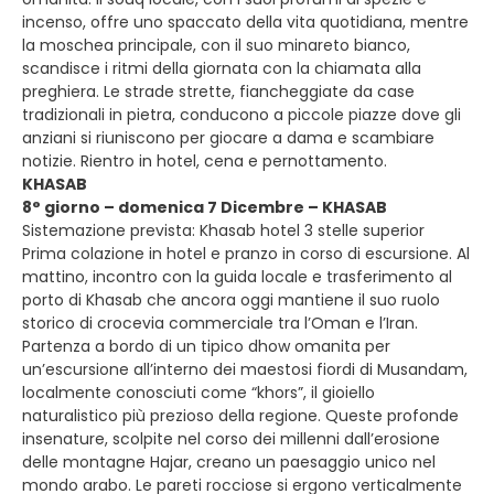
incenso, offre uno spaccato della vita quotidiana, mentre
la moschea principale, con il suo minareto bianco,
scandisce i ritmi della giornata con la chiamata alla
preghiera. Le strade strette, fiancheggiate da case
tradizionali in pietra, conducono a piccole piazze dove gli
anziani si riuniscono per giocare a dama e scambiare
notizie. Rientro in hotel, cena e pernottamento.
KHASAB
8° giorno – domenica 7 Dicembre – KHASAB
Sistemazione prevista: Khasab hotel 3 stelle superior
Prima colazione in hotel e pranzo in corso di escursione. Al
mattino, incontro con la guida locale e trasferimento al
porto di Khasab che ancora oggi mantiene il suo ruolo
storico di crocevia commerciale tra l’Oman e l’Iran.
Partenza a bordo di un tipico dhow omanita per
un’escursione all’interno dei maestosi fiordi di Musandam,
localmente conosciuti come “khors”, il gioiello
naturalistico più prezioso della regione. Queste profonde
insenature, scolpite nel corso dei millenni dall’erosione
delle montagne Hajar, creano un paesaggio unico nel
mondo arabo. Le pareti rocciose si ergono verticalmente