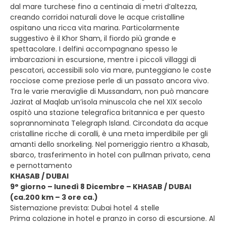
dal mare turchese fino a centinaia di metri d’altezza,
creando corridoi naturali dove le acque cristalline
ospitano una ricca vita marina. Particolarmente
suggestivo è il Khor Sham, il fiordo più grande e
spettacolare. I delfini accompagnano spesso le
imbarcazioni in escursione, mentre i piccoli villaggi di
pescatori, accessibili solo via mare, punteggiano le coste
rocciose come preziose perle di un passato ancora vivo.
Tra le varie meraviglie di Mussandam, non può mancare
Jazirat al Maqlab un’isola minuscola che nel XIX secolo
ospitò una stazione telegrafica britannica e per questo
soprannominata Telegraph Island. Circondata da acque
cristalline ricche di coralli, è una meta imperdibile per gli
amanti dello snorkeling. Nel pomeriggio rientro a Khasab,
sbarco, trasferimento in hotel con pullman privato, cena
e pernottamento
KHASAB / DUBAI
9° giorno – lunedì 8 Dicembre – KHASAB / DUBAI
(ca.200 km – 3 ore ca.)
Sistemazione prevista: Dubai hotel 4 stelle
Prima colazione in hotel e pranzo in corso di escursione. Al