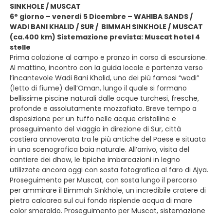
SINKHOLE / MUSCAT
6° giorno – venerdì 5 Dicembre – WAHIBA SANDS /
WADI BANI KHALID / SUR / BIMMAH SINKHOLE / MUSCAT
(ca.400 km) Sistemazione prevista: Muscat hotel 4
stelle
Prima colazione al campo e pranzo in corso di escursione.
Al mattino, incontro con la guida locale e partenza verso
l’incantevole Wadi Bani Khalid, uno dei più famosi “wadi”
(letto di fiume) dell’Oman, lungo il quale si formano
bellissime piscine naturali dalle acque turchesi, fresche,
profonde e assolutamente mozzafiato. Breve tempo a
disposizione per un tuffo nelle acque cristalline e
proseguimento del viaggio in direzione di Sur, città
costiera annoverata tra le più antiche del Paese e situata
in una scenografica baia naturale. All’arrivo, visita del
cantiere dei dhow, le tipiche imbarcazioni in legno
utilizzate ancora oggi con sosta fotografica al faro di Ajya.
Proseguimento per Muscat, con sosta lungo il percorso
per ammirare il Bimmah Sinkhole, un incredibile cratere di
pietra calcarea sul cui fondo risplende acqua di mare
color smeraldo. Proseguimento per Muscat, sistemazione