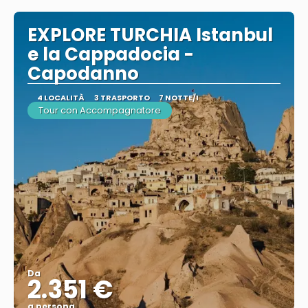
EXPLORE TURCHIA Istanbul
e la Cappadocia -
Capodanno
4 LOCALITÀ
3 TRASPORTO
7 NOTTE/I
Tour con Accompagnatore
Da
2.351 €
a persona