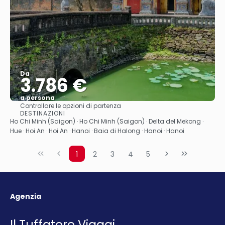
Da
3.786 €
a persona
Controllare le opzioni di partenza
Vedere
DESTINAZIONI
Ho Chi Minh (Saigon) · Ho Chi Minh (Saigon) · Delta del Mekong ·
Hue · Hoi An · Hoi An · Hanoi · Baia di Halong · Hanoi · Hanoi
1
2
3
4
5
Agenzia
Il Tuffatore Viaggi