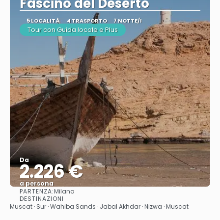
Fascino del Deserto
5 LOCALITÀ
4 TRASPORTO
7 NOTTE/I
Tour con Guida locale e Plus
Da
2.226 €
a persona
PARTENZA:
Milano
Vedere
DESTINAZIONI
Muscat · Sur · Wahiba Sands · Jabal Akhdar · Nizwa · Muscat