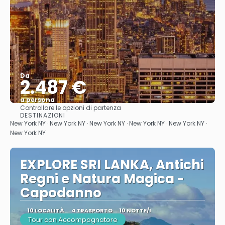
Da
2.487 €
a persona
Controllare le opzioni di partenza
Vedere
DESTINAZIONI
New York NY · New York NY · New York NY · New York NY · New York NY ·
New York NY
EXPLORE SRI LANKA, Antichi
Regni e Natura Magica -
Capodanno
10 LOCALITÀ
4 TRASPORTO
10 NOTTE/I
Tour con Accompagnatore