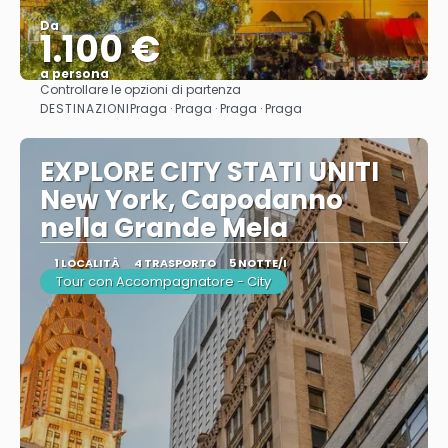
Da
1.100 €
a persona
Controllare le opzioni di partenza
Vedere
DESTINAZIONI
Praga · Praga · Praga · Praga
EXPLORE CITY STATI UNITI
New York, Capodanno
nella Grande Mela
1 LOCALITÀ
4 TRASPORTO
5 NOTTE/I
Tour con Accompagnatore - City