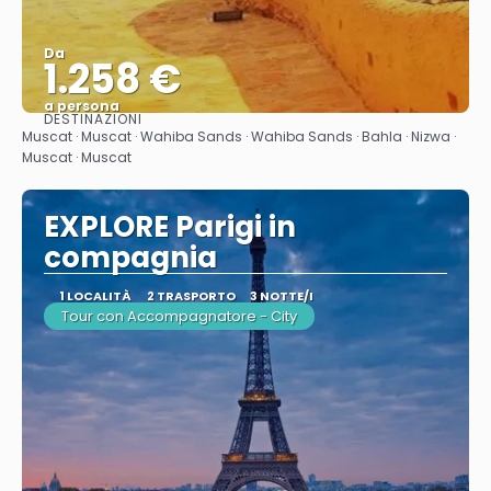
Da
1.258 €
a persona
DESTINAZIONI
Vedere
Muscat · Muscat · Wahiba Sands · Wahiba Sands · Bahla · Nizwa ·
Muscat · Muscat
EXPLORE Parigi in
compagnia
1 LOCALITÀ
2 TRASPORTO
3 NOTTE/I
Tour con Accompagnatore - City