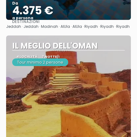
Da
4.375 €
a persona
DESTINAZIONI
Vedere
Jeddah · Jeddah · Madinah · AlUla · AlUla · Riyadh · Riyadh · Riyadh
IL MEGLIO DELL'OMAN
4 LOCALITÀ
7 NOTTE/I
Tour minimo 2 persone