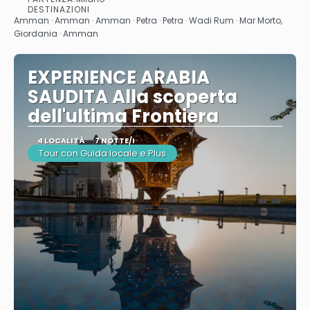
Vedere
DESTINAZIONI
Amman · Amman · Amman · Petra · Petra · Wadi Rum · Mar Morto,
Giordania · Amman
EXPERIENCE ARABIA
SAUDITA Alla scoperta
dell'ultima Frontiera
4 LOCALITÀ
7 NOTTE/I
Tour con Guida locale e Plus