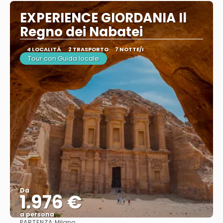
EXPERIENCE GIORDANIA Il
Regno dei Nabatei
4 LOCALITÀ
2 TRASPORTO
7 NOTTE/I
Tour con Guida locale
Da
1.976 €
a persona
PARTENZA:
Milano