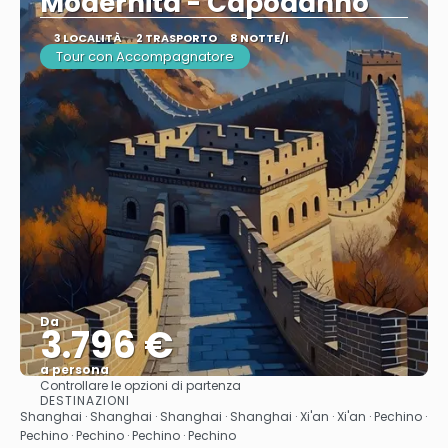
Modernità - Capodanno
3 LOCALITÀ
2 TRASPORTO
8 NOTTE/I
Tour con Accompagnatore
Da
3.796 €
a persona
Controllare le opzioni di partenza
Vedere
DESTINAZIONI
Shanghai · Shanghai · Shanghai · Shanghai · Xi'an · Xi'an · Pechino ·
Pechino · Pechino · Pechino · Pechino