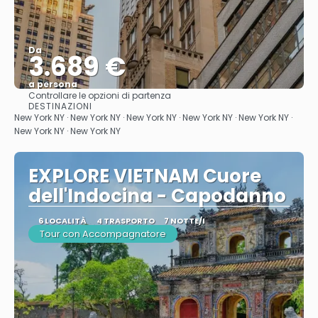
Da
3.689 €
a persona
Controllare le opzioni di partenza
Vedere
DESTINAZIONI
New York NY · New York NY · New York NY · New York NY · New York NY ·
New York NY · New York NY
EXPLORE VIETNAM Cuore
dell'Indocina - Capodanno
6 LOCALITÀ
4 TRASPORTO
7 NOTTE/I
Tour con Accompagnatore