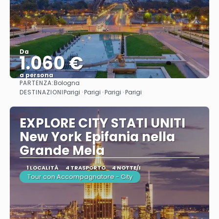
Da
1.060 €
a persona
PARTENZA:
Bologna
Vedere
DESTINAZIONI
Parigi · Parigi · Parigi · Parigi
EXPLORE CITY STATI UNITI
New York Epifania nella
Grande Mela
1 LOCALITÀ
4 TRASPORTO
4 NOTTE/I
Tour con Accompagnatore - City