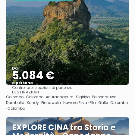
Da
5.084 €
a persona
Controllare le opzioni di partenza
Vedere
DESTINAZIONI
Colombo · Colombo · Anuradhapura · Sigiriya · Polonnaruwa ·
Dambulla · Kandy · Pinnawala · Nuwara Eliya · Ella · Galle · Colombo
· Colombo
EXPLORE CINA tra Storia e