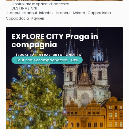
Controllare le opzioni di partenza
Vedere
DESTINAZIONI
Istanbul · Istanbul · Istanbul · Istanbul · Ankara · Cappadocia ·
Cappadocia · Kayseri
EXPLORE CITY Praga in
compagnia
1 LOCALITÀ
4 TRASPORTO
3 NOTTE/I
Tour con Accompagnatore - City