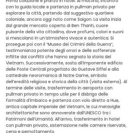
Prima colazione e pranzo in hotel. Al mattino, incontro
con la guida locale e partenza in pullman privato per
esplorare la città, partendo dal suggestivo quartiere
coloniale, ancora oggi noto come Saigon. La visita inizia
dal grande mercato coperto di Ben Thanh, cuore
pulsante della vita cittadina, dove profumi, colori e suoni
si mescolano in un’atmosfera vivace e autentica. Si
prosegue poi con il “Museo dei Crimini della Guerra”,
testimonianza potente degli orrori e delle sofferenze
inflitte dai conflitti che hanno segnato la storia del
Vietnam. Successivamente, sosta all’imponente edificio
delle Poste Centrali progettato da Gustave Eiffel e alla
cattedrale neoromanica di Notre Dame, simbolo
dell’eredità religiosa e storica della città (visita esterna). Al
termine delle visite, trasferimento in aeroporto con
pullman privato in tempo utile per il disbrigo delle
formalità d’imbarco e partenza con volo diretto a Hue,
antica capitale imperiale del Vietnam, le cui meraviglie
architettoniche sono annoverate dall’UNESCO tra i
Patrimoni dell’Umanità. All’arrivo, trasferimento in hotel
con pullman privato, sistemazione nelle camere riservate,
cena e pernottamento