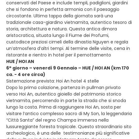
conservati del Paese e include templi, padiglioni, giardini
che si fondono in perfetta armonia con il paesaggio
circostante. Ultima tappa della giornata sarà una
tradizionale casa-giardino vietnamita, autentico tesoro di
storia, architettura e natura. Questa antica dimora
aristocratica, situata lungo il Fiume dei Profumi,
custodisce preziosi cimeli della dinastia Nguyen e regala
un’atmosfera d’altri tempi. Al termine delle visite, cena in
ristorante e rientro in hotel per il pernottamento
HUE / HOI AN
6° giorno – venerdì 9 Gennaio – HUE / HOI AN (km 170
ca. - 4 ore circa)
Sistemazione prevista: Hoi An hotel 4 stelle
Dopo la prima colazione, partenza in pullman privato
verso Hoi An, autentico gioiello del patrimonio storico
vietnamita, percorrendo in parte la strada che si snoda
lungo la costa. Prima di raggiungere Hoi An, sosta per
visitare l’antico complesso sacro di My Son, la leggendaria
“Città Santa” del regno Champa immersa nella
lussureggiante foresta tropicale. Questo straordinario sito
archeologico, è una delle testimonianze più significative