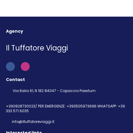
Agency
Il Tuffatore Viaggi
Contact
Via Italia 61, N 182 84047 - Capaccio Paestum
+390828730023/ PER EMERGENZE: +393505973696 WHATSAPP: +39
333 571 6035
info@iltuffatoreviaggi.it
Interested links