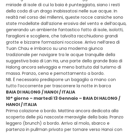
miriade di isole di cui la baia è punteggiata, siano i resti
della coda di un drago inabissatosi nelle sue acque. In
realtà nel corso dei millenni, queste rocce carsiche sono
state modellate dall’azione erosiva del vento e dell’acqua,
generando un ambiente fantastico fatto di isole, isolotti,
faraglioni e scogliere, che talvolta racchiudono grandi
grotte e bizzarre formazioni rocciose. Arrivo nell’area di
Tuan Chau e imbarco su una moderna giunca
tradizionale per navigare tra le acque tranquille della
suggestiva baia di Lan Ha, una parte della grande Baia di
Halong ancora selvaggia e meno battuta dal turismo di
massa. Pranzo, cena e pernottamento a bordo.
NB. È necessario predisporre un bagaglio a mano con
tutto l’occorrente per trascorrere la notte in barca
BAIA DI HALONG / HANOI / ITALIA
10° giorno – martedì 13 Gennaio – BAIA DI HALONG /
HANOI / ITALIA
Prima colazione a bordo. Mattina ancora dedicata alla
scoperta delle più nascoste meraviglie della baia. Pranzo
leggero (brunch) a bordo. Arrivo al molo, sbarco e
partenza in pullman privato per tornare verso Hanoi con