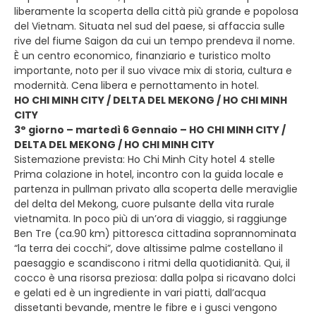
liberamente la scoperta della città più grande e popolosa
del Vietnam. Situata nel sud del paese, si affaccia sulle
rive del fiume Saigon da cui un tempo prendeva il nome.
È un centro economico, finanziario e turistico molto
importante, noto per il suo vivace mix di storia, cultura e
modernità. Cena libera e pernottamento in hotel.
HO CHI MINH CITY / DELTA DEL MEKONG / HO CHI MINH
CITY
3° giorno – martedì 6 Gennaio – HO CHI MINH CITY /
DELTA DEL MEKONG / HO CHI MINH CITY
Sistemazione prevista: Ho Chi Minh City hotel 4 stelle
Prima colazione in hotel, incontro con la guida locale e
partenza in pullman privato alla scoperta delle meraviglie
del delta del Mekong, cuore pulsante della vita rurale
vietnamita. In poco più di un’ora di viaggio, si raggiunge
Ben Tre (ca.90 km) pittoresca cittadina soprannominata
“la terra dei cocchi”, dove altissime palme costellano il
paesaggio e scandiscono i ritmi della quotidianità. Qui, il
cocco è una risorsa preziosa: dalla polpa si ricavano dolci
e gelati ed è un ingrediente in vari piatti, dall’acqua
dissetanti bevande, mentre le fibre e i gusci vengono