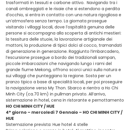
trasformati in tessuti e carbone attivo. Navigando tra i
canali ombreggiati e le risaie che si estendono a perdita
d’occhio, si entra in contatto con una natura rigogliosa e
un’atmosfera senza tempo. La giornata prosegue
visitando i villaggi locali, dove l’ospitalità genuina delle
persone si accompagna alla scoperta di antichi mestieri:
la tessitura delle stuoie, la lavorazione artigianale dei
mattoni, la produzione di tipici dolci al cocco, tramandati
di generazione in generazione. Raggiunto l’imbarcadero,
l’escursione prosegue a bordo dei tradizionali sampan,
piccole imbarcazioni che navigando lungo i rami del
grande fiume Mekong, offrono scorci unici sulla natura e
sui villaggi che punteggiano la regione. Sosta per un
pranzo tipico a base di specialità locali, per poi proseguire
la navigazione verso My Thon. Sbarco e rientro a Ho Chi
Minh City (ca.70 km) in pullman privato. All’arrivo,
sistemazione in hotel, cena in ristorante e pernottamento
HO CHI MINH CITY / HUE
4° giorno – mercoledì 7 Gennaio – HO CHI MINH CITY /
HUE
Sistemazione prevista: Hue hotel 4 stelle