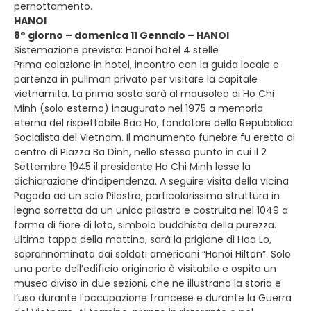
pernottamento.
HANOI
8° giorno – domenica 11 Gennaio – HANOI
Sistemazione prevista: Hanoi hotel 4 stelle
Prima colazione in hotel, incontro con la guida locale e
partenza in pullman privato per visitare la capitale
vietnamita. La prima sosta sarà al mausoleo di Ho Chi
Minh (solo esterno) inaugurato nel 1975 a memoria
eterna del rispettabile Bac Ho, fondatore della Repubblica
Socialista del Vietnam. Il monumento funebre fu eretto al
centro di Piazza Ba Dinh, nello stesso punto in cui il 2
Settembre 1945 il presidente Ho Chi Minh lesse la
dichiarazione d’indipendenza. A seguire visita della vicina
Pagoda ad un solo Pilastro, particolarissima struttura in
legno sorretta da un unico pilastro e costruita nel 1049 a
forma di fiore di loto, simbolo buddhista della purezza.
Ultima tappa della mattina, sarà la prigione di Hoa Lo,
soprannominata dai soldati americani “Hanoi Hilton”. Solo
una parte dell’edificio originario è visitabile e ospita un
museo diviso in due sezioni, che ne illustrano la storia e
l’uso durante l'occupazione francese e durante la Guerra