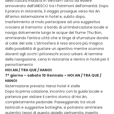
della cultura induista in Vietnam tanto da essere
annoverato dall’UNESCO tra i Patrimoni dell’Umanità. Dopo
il pranzo in ristorante, il viaggio prosegue verso Hoi An.
All’arrivo sistemazione in hotel e, subito dopo,
trasferimento al molo partecipare ad una suggestiva
crociera al tramonto: a bordo di un’imbarcazione locale si
naviga dolcemente lungo le acque del fiume Thu Bon,
ammirando l’antica città che si tinge di sfumature dorate
al calar del sole. L’atmosfera è resa ancora più magica
dalla possibilità di gustare un aperitivo mentre scorrono
davanti agli occhi i pittoreschi scorci urbani. Al termine
della navigazione, cena in ristorante e rientro in hotel per il
pernottamento
HOI AN / TRA QUE / HANOI
7° giorno – sabato 10 Gennaio – HOI AN / TRA QUE /
HANOI
Sistemazione prevista: Hanoi hotel 4 stelle
Dopo la prima colazione, incontro con la guida locale e
partenza per visitare il centro storico di Hoi An,
completamente pedonale. Passeggiando tra vicoli
lastricati e suggestive botteghe, si potranno ammirare
autentici tesori di questo gioiello vietnamita, inserito