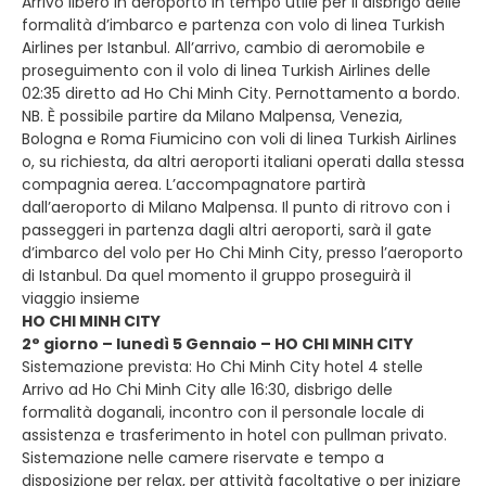
Arrivo libero in aeroporto in tempo utile per il disbrigo delle
formalità d’imbarco e partenza con volo di linea Turkish
Airlines per Istanbul. All’arrivo, cambio di aeromobile e
proseguimento con il volo di linea Turkish Airlines delle
02:35 diretto ad Ho Chi Minh City. Pernottamento a bordo.
NB. È possibile partire da Milano Malpensa, Venezia,
Bologna e Roma Fiumicino con voli di linea Turkish Airlines
o, su richiesta, da altri aeroporti italiani operati dalla stessa
compagnia aerea. L’accompagnatore partirà
dall’aeroporto di Milano Malpensa. Il punto di ritrovo con i
passeggeri in partenza dagli altri aeroporti, sarà il gate
d’imbarco del volo per Ho Chi Minh City, presso l’aeroporto
di Istanbul. Da quel momento il gruppo proseguirà il
viaggio insieme
HO CHI MINH CITY
2° giorno – lunedì 5 Gennaio – HO CHI MINH CITY
Sistemazione prevista: Ho Chi Minh City hotel 4 stelle
Arrivo ad Ho Chi Minh City alle 16:30, disbrigo delle
formalità doganali, incontro con il personale locale di
assistenza e trasferimento in hotel con pullman privato.
Sistemazione nelle camere riservate e tempo a
disposizione per relax, per attività facoltative o per iniziare