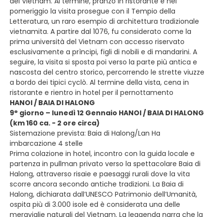
del Vietnam. Al termine, pranzo in ristorante e nel
pomeriggio la visita prosegue con il Tempio della
Letteratura, un raro esempio di architettura tradizionale
vietnamita. A partire dal 1076, fu considerato come la
prima università del Vietnam con accesso riservato
esclusivamente a prìncipi, figli di nobili e di mandarini. A
seguire, la visita si sposta poi verso la parte più antica e
nascosta del centro storico, percorrendo le strette viuzze
a bordo dei tipici cyclò. Al termine della vista, cena in
ristorante e rientro in hotel per il pernottamento
HANOI / BAIA DI HALONG
9° giorno – lunedì 12 Gennaio HANOI / BAIA DI HALONG
(km 160 ca. - 2 ore circa)
Sistemazione prevista: Baia di Halong/Lan Ha
imbarcazione 4 stelle
Prima colazione in hotel, incontro con la guida locale e
partenza in pullman privato verso la spettacolare Baia di
Halong, attraverso risaie e paesaggi rurali dove la vita
scorre ancora secondo antiche tradizioni. La Baia di
Halong, dichiarata dall’UNESCO Patrimonio dell’Umanità,
ospita più di 3.000 isole ed è considerata una delle
meraviglie naturali del Vietnam. La leggenda narra che la