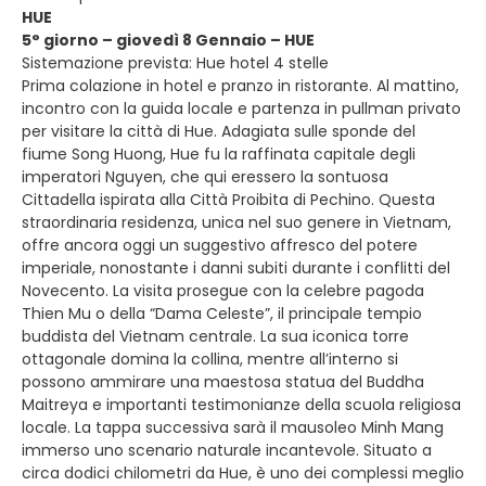
HUE
5° giorno – giovedì 8 Gennaio – HUE
Sistemazione prevista: Hue hotel 4 stelle
Prima colazione in hotel e pranzo in ristorante. Al mattino,
incontro con la guida locale e partenza in pullman privato
per visitare la città di Hue. Adagiata sulle sponde del
fiume Song Huong, Hue fu la raffinata capitale degli
imperatori Nguyen, che qui eressero la sontuosa
Cittadella ispirata alla Città Proibita di Pechino. Questa
straordinaria residenza, unica nel suo genere in Vietnam,
offre ancora oggi un suggestivo affresco del potere
imperiale, nonostante i danni subiti durante i conflitti del
Novecento. La visita prosegue con la celebre pagoda
Thien Mu o della “Dama Celeste”, il principale tempio
buddista del Vietnam centrale. La sua iconica torre
ottagonale domina la collina, mentre all’interno si
possono ammirare una maestosa statua del Buddha
Maitreya e importanti testimonianze della scuola religiosa
locale. La tappa successiva sarà il mausoleo Minh Mang
immerso uno scenario naturale incantevole. Situato a
circa dodici chilometri da Hue, è uno dei complessi meglio