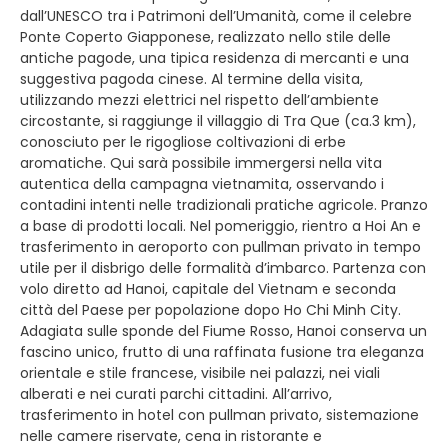
dall’UNESCO tra i Patrimoni dell’Umanità, come il celebre
Ponte Coperto Giapponese, realizzato nello stile delle
antiche pagode, una tipica residenza di mercanti e una
suggestiva pagoda cinese. Al termine della visita,
utilizzando mezzi elettrici nel rispetto dell’ambiente
circostante, si raggiunge il villaggio di Tra Que (ca.3 km),
conosciuto per le rigogliose coltivazioni di erbe
aromatiche. Qui sarà possibile immergersi nella vita
autentica della campagna vietnamita, osservando i
contadini intenti nelle tradizionali pratiche agricole. Pranzo
a base di prodotti locali. Nel pomeriggio, rientro a Hoi An e
trasferimento in aeroporto con pullman privato in tempo
utile per il disbrigo delle formalità d’imbarco. Partenza con
volo diretto ad Hanoi, capitale del Vietnam e seconda
città del Paese per popolazione dopo Ho Chi Minh City.
Adagiata sulle sponde del Fiume Rosso, Hanoi conserva un
fascino unico, frutto di una raffinata fusione tra eleganza
orientale e stile francese, visibile nei palazzi, nei viali
alberati e nei curati parchi cittadini. All’arrivo,
trasferimento in hotel con pullman privato, sistemazione
nelle camere riservate, cena in ristorante e